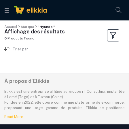
Accueil
Marque
"Hyundai"
Affichage des résultats
0
Products Found
Trier par
À propos d'Elikkia
Elikkia est une entreprise affiliée au groupe iT Consulting, implantée
à Lomé (Togo) et à Fuzhou (Chine).
Fondée en 2022, elle opère comme une plateforme de e-commerce,
proposant une large gamme de produits. Elikkia se positionne
comme la toute première plateforme B2B/B2C made in Africa,
Read More
offrant à la fois la possibilité d'acheter localement et directement
depuis la Chine.