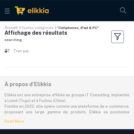
Accueil
Toutes catégories
"Cellphones, iPad & PC"
Affichage des résultats
searching..
Trier par
À propos d'Elikkia
Elikkia est une entreprise affiliée au groupe iT Consulting, implantée
à Lomé (Togo) et à Fuzhou (Chine).
Fondée en 2022, elle opère comme une plateforme de e-commerce,
proposant une large gamme de produits. Elikkia se positionne
comme la toute première plateforme B2B/B2C made in Africa,
Read More
offrant à la fois la possibilité d'acheter localement et directement
depuis la Chine.