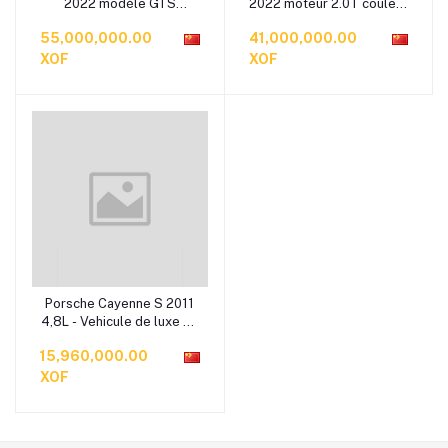
2022 modèle GTS
2022 moteur 2.0T couleur
couleur noire
blanche
55,000,000.00
41,000,000.00
XOF
XOF
Porsche Cayenne S 2011
4,8L - Vehicule de luxe 2e
main - Voiture d’occasion
15,960,000.00
SUV
XOF