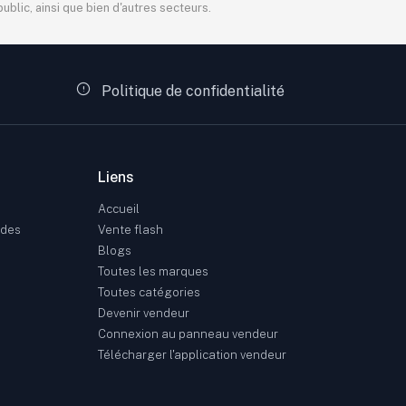
blic, ainsi que bien d'autres secteurs.
Politique de confidentialité
Liens
Accueil
ndes
Vente flash
Blogs
Toutes les marques
Toutes catégories
Devenir vendeur
Connexion au panneau vendeur
Télécharger l'application vendeur