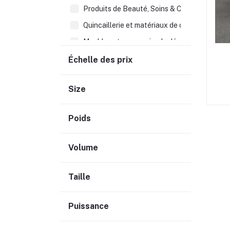
Produits de Beauté, Soins & Cheveux (148)
Quincaillerie et matériaux de construction (
Meubles et accessoirs de décoration (180)
Alimentation générale (99)
Échelle des prix
Autres articles divers (374)
Size
Librairie & Fournitures scolaires (35)
Ustensiles de cuisines et patisserie (128)
Poids
Frais supplémentaires (7)
Volume
Taille
Puissance