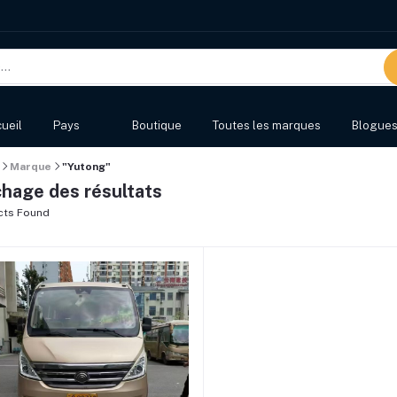
ueil
Pays
Boutique
Toutes les marques
Blogue
Marque
"Yutong"
chage des résultats
cts Found