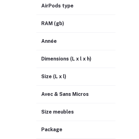
AirPods type
RAM (gb)
Année
Dimensions (L x l x h)
Size (L x l)
Avec & Sans Micros
Size meubles
Package