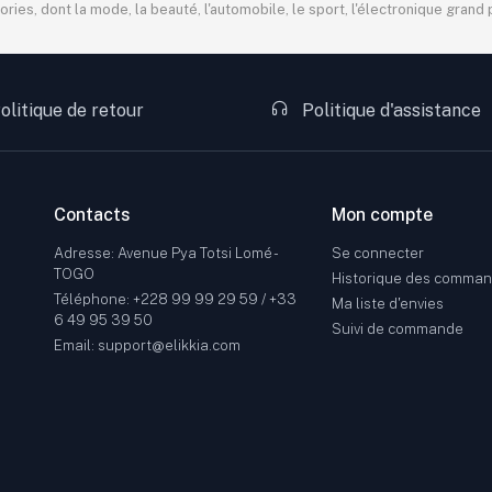
s, dont la mode, la beauté, l'automobile, le sport, l'électronique grand pu
olitique de retour
Politique d'assistance
Contacts
Mon compte
Adresse: Avenue Pya Totsi Lomé -
Se connecter
TOGO
Historique des comma
Téléphone: +228 99 99 29 59 / +33
Ma liste d'envies
6 49 95 39 50
Suivi de commande
Email: support@elikkia.com