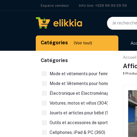
Info line:
+228 99 99 29 59
Espace vendeur
Catégories
(Voir tout)
Acc
Accueil
Catégories
Affi
Mode et vêtements pour femmes (527)
1
Produ
Mode et Vêtements pour hommes (225)
Électronique et Electroménager (392)
Voitures, motos et vélos (304)
Jouets et articles pour bébé (123)
Outils et accessoires de sport (48)
Cellphones, iPad & PC (360)