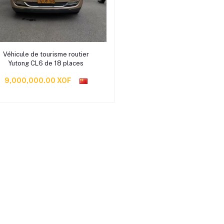
70)
Sélectionner une option
Véhicule de tourisme routier
Yutong CL6 de 18 places
9,000,000.00 XOF