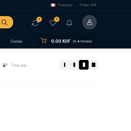
Français
Franc CFA
0
0
0.00 XOF
s
Contact
(
0
Articles)
Trier par