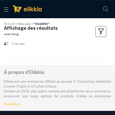
Accueil
Marque
"HUAWEI"
Affichage des résultats
searching..
Trier par
À propos d'Elikkia
Elikkia est une entreprise affiliée au groupe iT Consulting, implantée
à Lomé (Togo) et à Fuzhou (Chine).
Fondée en 2022, elle opère comme une plateforme de e-commerce,
proposant une large gamme de produits. Elikkia se positionne
comme la toute première plateforme B2B/B2C made in Africa,
Read More
offrant à la fois la possibilité d'acheter localement et directement
depuis la Chine.