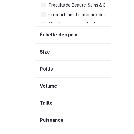
Produits de Beauté, Soins & Cheveux (148)
Quincaillerie et matériaux de construction (
Meubles et accessoirs de décoration (180)
Alimentation générale (99)
Échelle des prix
Autres articles divers (373)
Size
Librairie & Fournitures scolaires (35)
Ustensiles de cuisines et patisserie (128)
Poids
Frais supplémentaires (7)
Volume
Taille
Puissance