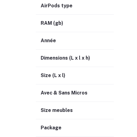
AirPods type
RAM (gb)
Année
Dimensions (L x l x h)
Size (L x l)
Avec & Sans Micros
Size meubles
Package