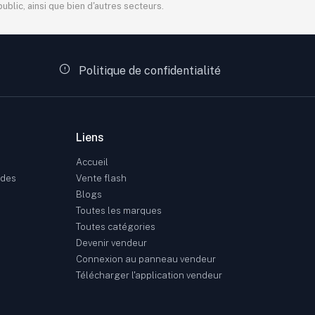
blic, ainsi que bien d'autres secteurs.
Politique de confidentialité
Liens
Accueil
ndes
Vente flash
Blogs
Toutes les marques
Toutes catégories
Devenir vendeur
Connexion au panneau vendeur
Télécharger l'application vendeur