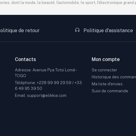
s, dont la mode, la beauté, l'automobile, le sport, l'électronique grand pu
olitique de retour
Politique d'assistance
Contacts
Mon compte
Adresse: Avenue Pya Totsi Lomé -
Se connecter
TOGO
Historique des comma
Téléphone: +228 99 99 29 59 / +33
Ma liste d'envies
6 49 95 39 50
Suivi de commande
Email: support@elikkia.com