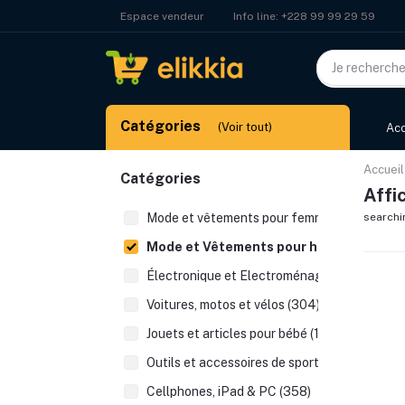
Info line:
+228 99 99 29 59
Espace vendeur
Catégories
(Voir tout)
Acc
Accueil
Catégories
Affi
Mode et vêtements pour femmes (526)
searchi
Mode et Vêtements pour hommes (223)
Électronique et Electroménager (392)
Voitures, motos et vélos (304)
Jouets et articles pour bébé (123)
Outils et accessoires de sport (48)
Cellphones, iPad & PC (358)