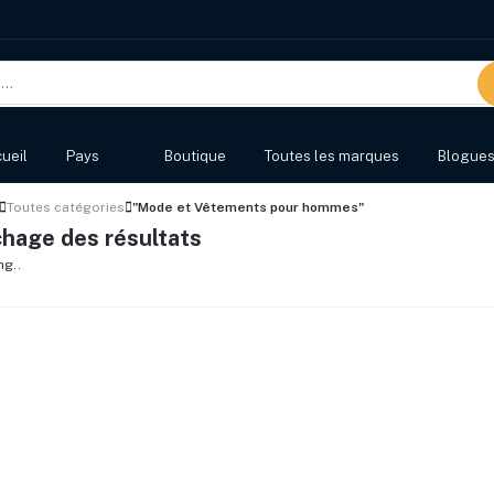
ueil
Pays
Boutique
Toutes les marques
Blogue
Toutes catégories
"Mode et Vêtements pour hommes"
chage des résultats
ng..