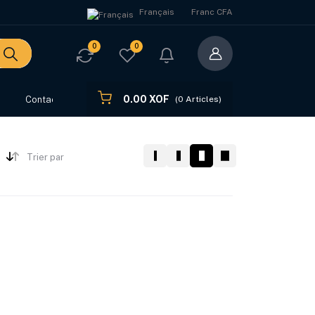
Français
Franc CFA
0
0
0.00 XOF
s
Contact
(
0
Articles)
Trier par