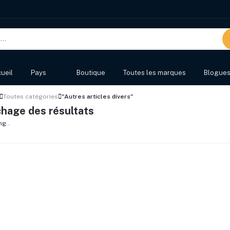
ueil
Pays
Boutique
Toutes les marques
Blogue
Toutes catégories
"Autres articles divers"
chage des résultats
ng..