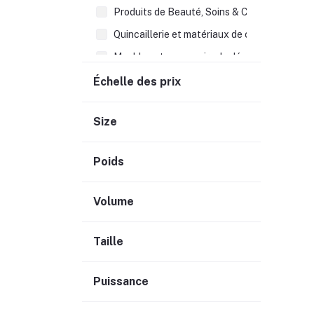
Produits de Beauté, Soins & Cheveux (148)
Quincaillerie et matériaux de construction (
Meubles et accessoirs de décoration (180)
Alimentation générale (99)
Échelle des prix
Autres articles divers (373)
Size
Librairie & Fournitures scolaires (35)
Ustensiles de cuisines et patisserie (128)
Poids
Frais supplémentaires (7)
Volume
Taille
Puissance