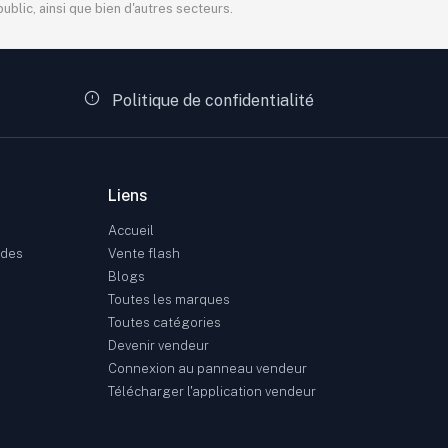
blic, ainsi que bien d'autres secteurs.
Politique de confidentialité
Liens
Accueil
ndes
Vente flash
Blogs
Toutes les marques
Toutes catégories
Devenir vendeur
Connexion au panneau vendeur
Télécharger l'application vendeur