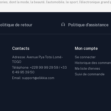
s, dont la mode, la beauté, l'automobile, le sport, l'électronique grand pu
olitique de retour
Politique d'assistance
Contacts
Mon compte
Adresse: Avenue Pya Totsi Lomé -
Se connecter
TOGO
Historique des comma
Téléphone: +228 99 99 29 59 / +33
Ma liste d'envies
6 49 95 39 50
Suivi de commande
Email: support@elikkia.com