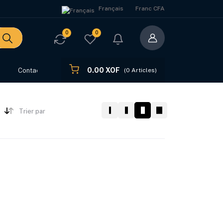
Français
Franc CFA
0
0
0.00 XOF
s
Contact
(
0
Articles)
Trier par