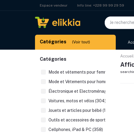
Info line:
+228 99 99 29 59
Espace vendeur
Catégories
(Voir tout)
Acc
Accueil
Catégories
Affi
Mode et vêtements pour femmes (526)
searchi
Mode et Vêtements pour hommes (223)
Électronique et Electroménager (392)
Voitures, motos et vélos (304)
Jouets et articles pour bébé (123)
Outils et accessoires de sport (48)
Cellphones, iPad & PC (358)