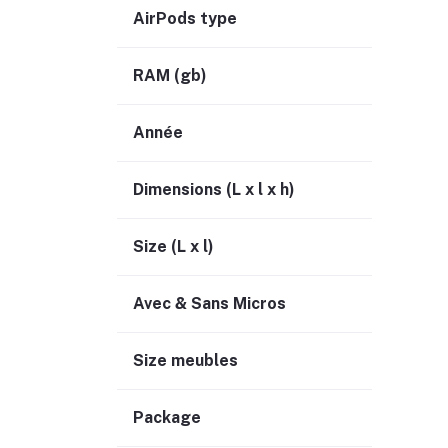
AirPods type
RAM (gb)
Année
Dimensions (L x l x h)
Size (L x l)
Avec & Sans Micros
Size meubles
Package