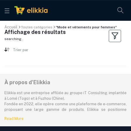
Accueil
Toutes catégories
"Mode et vêtements pour femmes"
Affichage des résultats
searching..
Trier par
À propos d'Elikkia
Elikkia est une entreprise affiliée au groupe iT Consulting, implantée
à Lomé (Togo) et à Fuzhou (Chine).
Fondée en 2022, elle opère comme une plateforme de e-commerce,
proposant une large gamme de produits. Elikkia se positionne
comme la toute première plateforme B2B/B2C made in Africa,
Read More
offrant à la fois la possibilité d'acheter localement et directement
depuis la Chine.