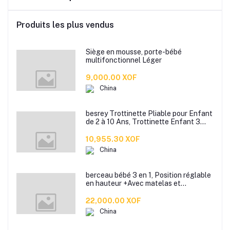
Produits les plus vendus
Siège en mousse, porte-bébé
multifonctionnel Léger
9,000.00 XOF
China
besrey Trottinette Pliable pour Enfant
de 2 à 10 Ans, Trottinette Enfant 3
Roues débutante avec Roues
Lumineuses, Hauteur réglable
10,955.30 XOF
China
berceau bébé 3 en 1, Position réglable
en hauteur +Avec matelas et
moustiquaire
22,000.00 XOF
China