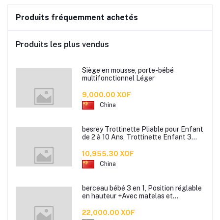
Produits fréquemment achetés
Produits les plus vendus
Siège en mousse, porte-bébé
multifonctionnel Léger
9,000.00 XOF
China
besrey Trottinette Pliable pour Enfant
de 2 à 10 Ans, Trottinette Enfant 3
Roues débutante avec Roues
Lumineuses, Hauteur réglable
10,955.30 XOF
China
berceau bébé 3 en 1, Position réglable
en hauteur +Avec matelas et
moustiquaire
22,000.00 XOF