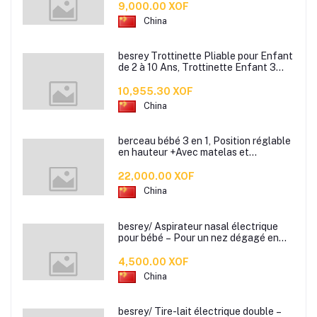
9,000.00 XOF
China
besrey Trottinette Pliable pour Enfant
de 2 à 10 Ans, Trottinette Enfant 3
Roues débutante avec Roues
Lumineuses, Hauteur réglable
10,955.30 XOF
China
berceau bébé 3 en 1, Position réglable
en hauteur +Avec matelas et
moustiquaire
22,000.00 XOF
China
besrey/ Aspirateur nasal électrique
pour bébé – Pour un nez dégagé en
douceur !
4,500.00 XOF
China
besrey/ Tire-lait électrique double –