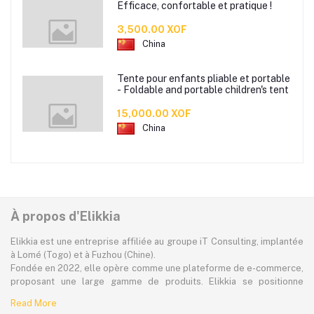
Efficace, confortable et pratique !
3,500.00 XOF
China
Tente pour enfants pliable et portable
- Foldable and portable children's tent
15,000.00 XOF
China
À propos d'Elikkia
Elikkia est une entreprise affiliée au groupe iT Consulting, implantée
à Lomé (Togo) et à Fuzhou (Chine).
Fondée en 2022, elle opère comme une plateforme de e-commerce,
proposant une large gamme de produits. Elikkia se positionne
comme la toute première plateforme B2B/B2C made in Africa,
Read More
offrant à la fois la possibilité d'acheter localement et directement