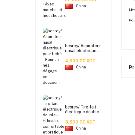
moustiquaire
China
Liv
Pou
besrey/ Aspirateur
nasal électrique
pour bébé – Pour un
nez dégagé en
4,500.00 XOF
douceur !
Pr
China
besrey/ Tire-lait
électrique double –
Efficace,
confortable et
3,500.00 XOF
pratique !
China