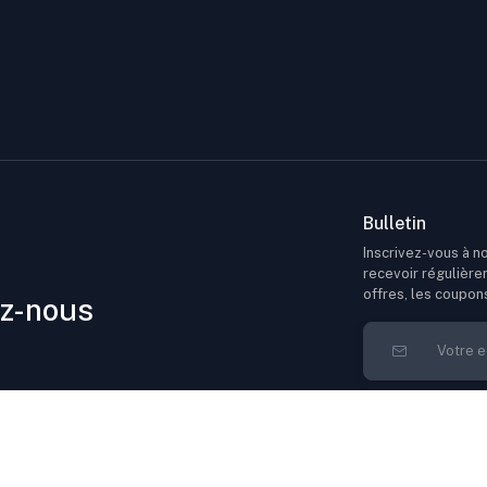
Bulletin
Inscrivez-vous à no
recevoir régulière
offres, les coupon
z-nous
 – Vente en Gros, 2 Motifs Ludiques et Colorés