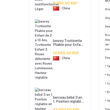
MO
Léger
9,000.00 XOF
China
Pri
Qty
Des
Pro
Dis
besrey Trottinette
Pliable pour Enfant
de 
de 2 à 10 Ans,
sou
Trottinette Enfant
10,955.30 XOF
3 Roues débutante
Poi
China
avec Roues
Lumineuses,
* T
Hauteur réglable
* D
* C
* É
berceau bébé 3 en
* V
1, Position réglable
en hauteur +Avec
matelas et
Dis
22,000.00 XOF