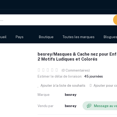
ueil
Pays
Boutique
Toutes les marques
Blogue
besrey/Masques & Cache nez pour Enfa
2 Motifs Ludiques et Colorés
(0 Commentaires)
Estimer le délai de livraison:
45 journées
Ajouter à la liste de souhaits
Ajouter pour 
Marque
besrey
Vendu par
besrey
Message au v