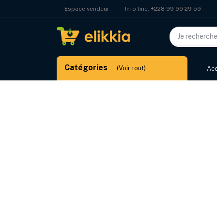
Info line:
+228 99 99 29 59
Espace vendeur
Catégories
(Voir tout)
Acc