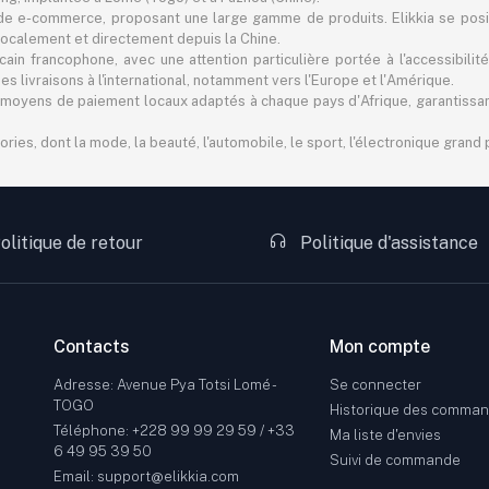
e e-commerce, proposant une large gamme de produits. Elikkia se pos
er localement et directement depuis la Chine.
in francophone, avec une attention particulière portée à l'accessibilité
 livraisons à l'international, notamment vers l'Europe et l'Amérique.
 des moyens de paiement locaux adaptés à chaque pays d'Afrique, garantiss
s, dont la mode, la beauté, l'automobile, le sport, l'électronique grand pu
olitique de retour
Politique d'assistance
Contacts
Mon compte
Adresse: Avenue Pya Totsi Lomé -
Se connecter
TOGO
Historique des comma
Téléphone: +228 99 99 29 59 / +33
Ma liste d'envies
6 49 95 39 50
Suivi de commande
Email: support@elikkia.com