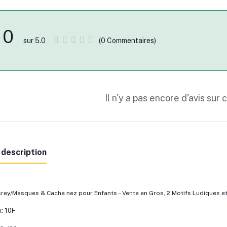
0
(0 Commentaires)
sur 5.0
Il n'y a pas encore d'avis sur 
 description
rey/Masques & Cache nez pour Enfants – Vente en Gros, 2 Motifs Ludiques e
x: 10F