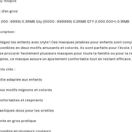
Q: 100pcs
x d'en gros
 (100 - 9999) 0.3RMB Qty (10000 - 999999) 0.2RMB QTY (1.000.000+) 0.1RMB
cription :
tégez les enfants avec style ! Ces masques jetables pour enfants sont conçus
ponibles en deux motifs amusants et colorés, ils sont parfaits pour l’école,
se procurer facilement plusieurs masques pour toute la famille ou pour la re
ples, ce masque assure un ajustement confortable tout en restant efficace.
nts clés :
aille adaptée aux enfants
eux motifs mignons et colorés
onfortables et respirants
lastiques doux pour les oreilles
ente en gros pratique
ponible en plusieurs couleurs