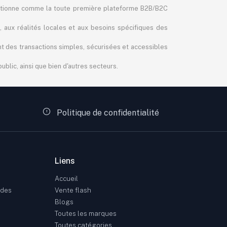
itionne comme la toute première plateforme B2B/B2C
, aux réalités locales et aux besoins spécifiques des
ant des transactions simples, sécurisées et accessibles
blic, ainsi que bien d'autres secteurs.
Politique de confidentialité
Liens
Accueil
ndes
Vente flash
Blogs
Toutes les marques
Toutes catégories