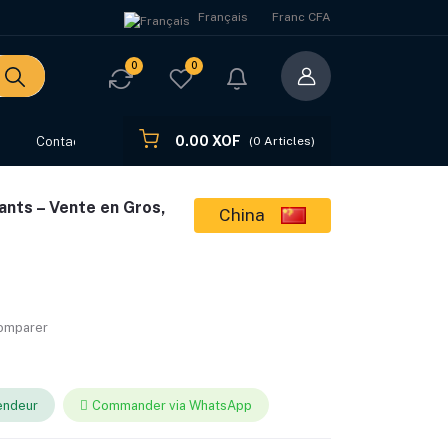
Français
Franc CFA
0
0
0.00 XOF
s
Contact
(
0
Articles)
nts – Vente en Gros,
China
comparer
endeur
Commander via WhatsApp