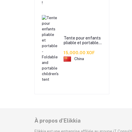
Tente pour enfants
pliable et portable -
Foldable and
portable children's
15,000.00 XOF
tent
China
À propos d'Elikkia
Elikkia est une entreprise affiliée au groupe iT Consul