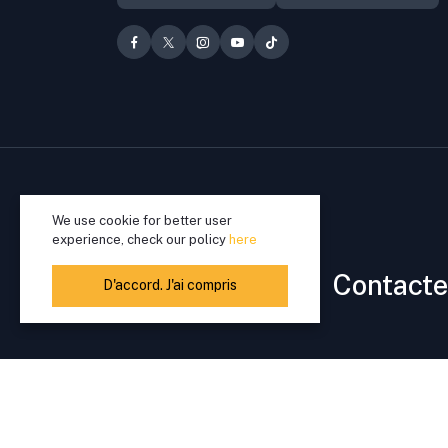
We use cookie for better user
experience, check our policy
here
Besoin d'aide ?
Contacte
D'accord. J'ai compris
besrey/Masques & Cache nez pour Enfants