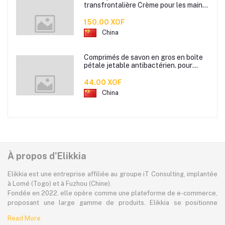
transfrontalière Crème pour les mains
d'automne et d'hiver Masque facial
80g
150.00 XOF
China
Comprimés de savon en gros en boîte
pétale jetable antibactérien. pour
étudiants hommes et femmes portent
des mini comprimés de lavage des
44.00 XOF
mains en papier savon
China
À propos d'Elikkia
Elikkia est une entreprise affiliée au groupe iT Consulting, implantée
à Lomé (Togo) et à Fuzhou (Chine).
Fondée en 2022, elle opère comme une plateforme de e-commerce,
proposant une large gamme de produits. Elikkia se positionne
comme la toute première plateforme B2B/B2C made in Africa,
Read More
offrant à la fois la possibilité d'acheter localement et directement