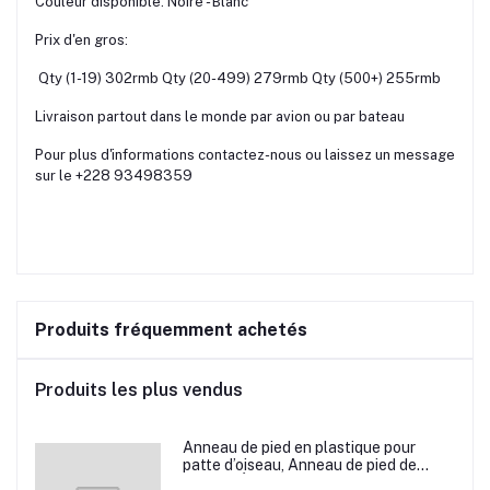
Couleur disponible: Noire - Blanc
Prix d'en gros:
Qty (1-19) 302rmb Qty (20-499) 279rmb Qty (500+) 255rmb
Livraison partout dans le monde par avion ou par bateau
Pour plus d'informations contactez-nous ou laissez un message
sur le +228 93498359
Produits fréquemment achetés
Produits les plus vendus
Anneau de pied en plastique pour
patte d’oiseau, Anneau de pied de
pigeon, Étiquette d’anneaux de pied