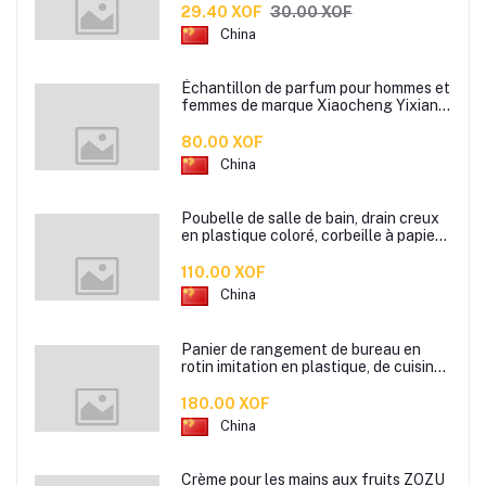
pour oiseaux
29.40 XOF
30.00 XOF
China
Échantillon de parfum pour hommes et
femmes de marque Xiaocheng Yixiang
2 ml Parfum de longue durée
80.00 XOF
China
Poubelle de salle de bain, drain creux
en plastique coloré, corbeille à papier
de cuisine de bureau à domicile,
110.00 XOF
China
Panier de rangement de bureau en
rotin imitation en plastique, de cuisine
boîte de rangement de collation boîte
de rangement de salle de bain
180.00 XOF
China
Crème pour les mains aux fruits ZOZU