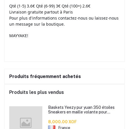
Qté (1-5) 3.6€ Qté (6-99) 3€ Qté (100+) 2.6€
Livraison gratuite partout à Paris
Pour plus d'informations contactez-nous ou laissez-nous
un message sur la boutique.
MAYYAKE!
Produits fréquemment achetés
Produits les plus vendus
Baskets Yeezy pur yuan 350 étoiles
Sneakers en maille volante pour
hommes au printemps, été et automne
- nouvelles chaussures de course de
8,000.00 XOF
sport - shoes à la mode
France