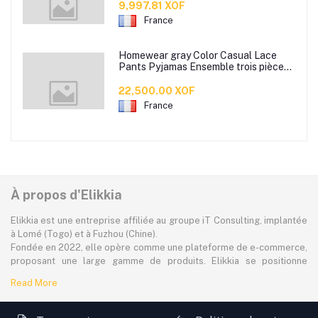
amont chaussures de plage
9,997.81 XOF
décontractées à semelles souples
France
Homewear gray Color Casual Lace
Pants Pyjamas Ensemble trois pièces,
tenu de sport ou de sortie sexy pour
jeunes filles
22,500.00 XOF
France
À propos d'Elikkia
Elikkia est une entreprise affiliée au groupe iT Consulting, implantée
à Lomé (Togo) et à Fuzhou (Chine).
Fondée en 2022, elle opère comme une plateforme de e-commerce,
proposant une large gamme de produits. Elikkia se positionne
comme la toute première plateforme B2B/B2C made in Africa,
Read More
offrant à la fois la possibilité d'acheter localement et directement
depuis la Chine.
La plateforme dessert à plus de 80% le marché africain