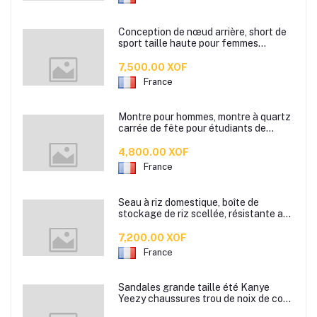
Conception de nœud arrière, short de
sport taille haute pour femmes
douces, fitness, course à pied, yoga,
vélo
7,500.00 XOF
France
Montre pour hommes, montre à quartz
carrée de fête pour étudiants de
haute qualité, grand cadran tendance,
modèle de sport étanche pour jeunes
4,800.00 XOF
France
Seau à riz domestique, boîte de
stockage de riz scellée, résistante aux
insectes et à l'humidité, réservoir de
stockage de farine de cuisine, seau à
7,200.00 XOF
nouilles, seau de stockage de riz
France
Sandales grande taille été Kanye
Yeezy chaussures trou de noix de coco
hommes et femmes chaussures en