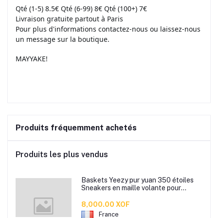
Qté (1-5) 8.5€ Qté (6-99) 8€ Qté (100+) 7€
Livraison gratuite partout à Paris
Pour plus d'informations contactez-nous ou laissez-nous
un message sur la boutique.
MAYYAKE!
Produits fréquemment achetés
Produits les plus vendus
Baskets Yeezy pur yuan 350 étoiles
Sneakers en maille volante pour
hommes au printemps, été et automne
- nouvelles chaussures de course de
8,000.00 XOF
sport - shoes à la mode
France