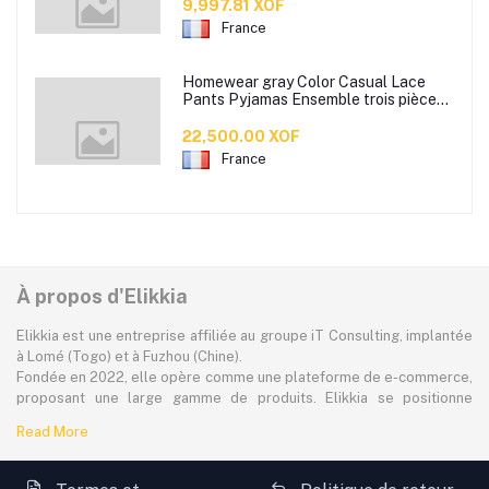
amont chaussures de plage
9,997.81 XOF
décontractées à semelles souples
France
Homewear gray Color Casual Lace
Pants Pyjamas Ensemble trois pièces,
tenu de sport ou de sortie sexy pour
jeunes filles
22,500.00 XOF
France
À propos d'Elikkia
Elikkia est une entreprise affiliée au groupe iT Consulting, implantée
à Lomé (Togo) et à Fuzhou (Chine).
Fondée en 2022, elle opère comme une plateforme de e-commerce,
proposant une large gamme de produits. Elikkia se positionne
comme la toute première plateforme B2B/B2C made in Africa,
Read More
offrant à la fois la possibilité d'acheter localement et directement
depuis la Chine.
La plateforme dessert à plus de 80% le marché africain