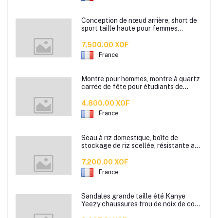
Conception de nœud arrière, short de
sport taille haute pour femmes
douces, fitness, course à pied, yoga,
vélo
7,500.00 XOF
France
Montre pour hommes, montre à quartz
carrée de fête pour étudiants de
haute qualité, grand cadran tendance,
modèle de sport étanche pour jeunes
4,800.00 XOF
France
Seau à riz domestique, boîte de
stockage de riz scellée, résistante aux
insectes et à l'humidité, réservoir de
stockage de farine de cuisine, seau à
7,200.00 XOF
nouilles, seau de stockage de riz
France
Sandales grande taille été Kanye
Yeezy chaussures trou de noix de coco
hommes et femmes chaussures en