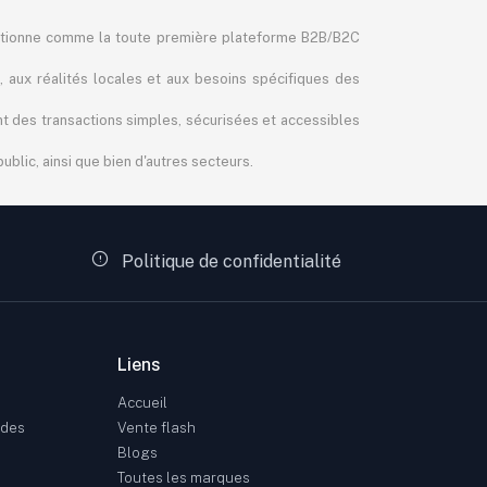
itionne comme la toute première plateforme B2B/B2C
, aux réalités locales et aux besoins spécifiques des
ant des transactions simples, sécurisées et accessibles
blic, ainsi que bien d'autres secteurs.
Politique de confidentialité
Liens
Accueil
ndes
Vente flash
Blogs
Toutes les marques