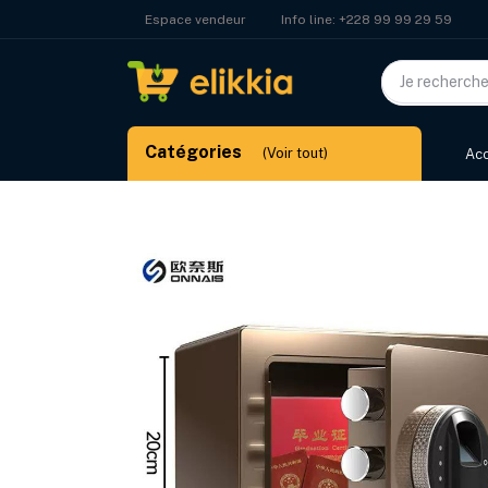
Info line:
+228 99 99 29 59
Espace vendeur
Catégories
(Voir tout)
Acc