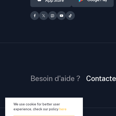
Besoin d'aide ?
Contacte
We use cookie for better user
experience, check our policy
here