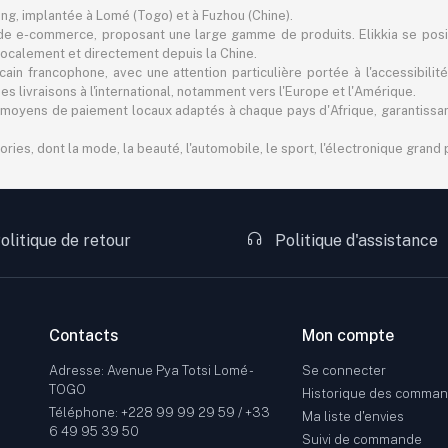
ting, implantée à Lomé (Togo) et à Fuzhou (Chine).
e e-commerce, proposant une large gamme de produits. Elikkia se pos
er localement et directement depuis la Chine.
in francophone, avec une attention particulière portée à l'accessibilité
 livraisons à l'international, notamment vers l'Europe et l'Amérique.
 des moyens de paiement locaux adaptés à chaque pays d'Afrique, garantiss
s, dont la mode, la beauté, l'automobile, le sport, l'électronique grand pu
olitique de retour
Politique d'assistance
Contacts
Mon compte
Adresse: Avenue Pya Totsi Lomé -
Se connecter
TOGO
Historique des comma
Téléphone: +228 99 99 29 59 / +33
Ma liste d'envies
6 49 95 39 50
Suivi de commande