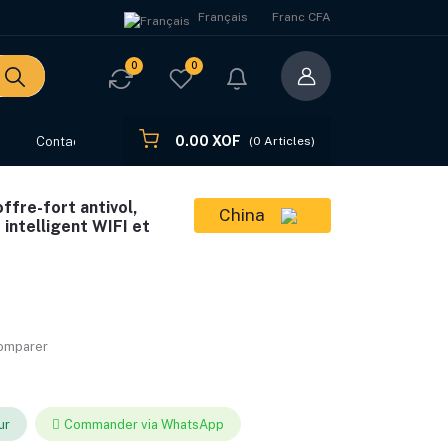
Français
Franc CFA
0
0
0.00 XOF
s
Contact
(
0
Articles)
ffre-fort antivol,
China
t intelligent WIFI et
comparer
ur
Commander via WhatsApp