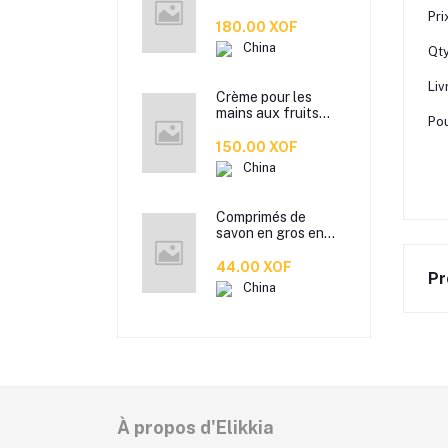
bureau en rotin
Pri
imitation en
180.00 XOF
plastique, de
China
Qty
cuisine boîte de
rangement de
Liv
collation boîte de
Crème pour les
rangement de salle
mains aux fruits
de bain
Pou
ZOZU
transfrontalière
150.00 XOF
Crème pour les
China
mains d'automne et
d'hiver Masque
facial 80g
Comprimés de
savon en gros en
boîte pétale jetable
antibactérien. pour
44.00 XOF
Pr
étudiants hommes
China
et femmes portent
des mini comprimés
de lavage des mains
en papier savon
À propos d'Elikkia