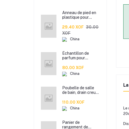
Anneau de pied en
plastique pour
patte d’oiseau,
Anneau de pied de
29.40 XOF
30.00
pigeon, Étiquette
XOF
d’anneaux de pied
China
pour oiseaux
Échantillon de
parfum pour
hommes et femmes
de marque
80.00 XOF
Xiaocheng Yixiang
China
2 ml Parfum de
longue durée
La
Poubelle de salle
de bain, drain creux
en plastique coloré,
corbeille à papier de
110.00 XOF
cuisine de bureau à
China
Le 
domicile,
20
Panier de
Dis
rangement de