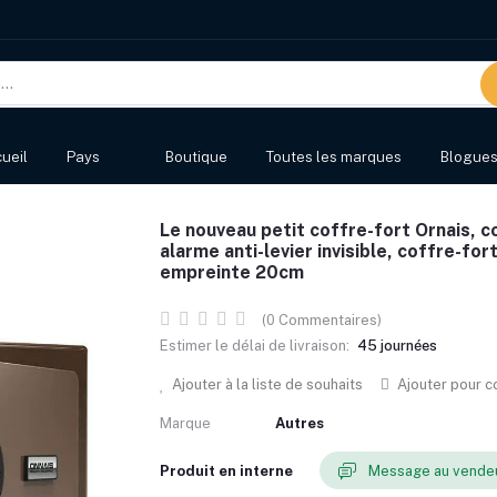
ueil
Pays
Boutique
Toutes les marques
Blogue
Le nouveau petit coffre-fort Ornais, co
alarme anti-levier invisible, coffre-for
empreinte 20cm
(0 Commentaires)
Estimer le délai de livraison:
45 journées
Ajouter à la liste de souhaits
Ajouter pour 
Marque
Autres
Produit en interne
Message au vende