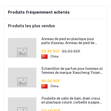
Produits fréquemment achetés
Produits les plus vendus
Anneau de pied en plastique pour
patte d’oiseau, Anneau de pied de
pigeon, Étiquette d’anneaux de pied
pour oiseaux
29.40 XOF
30.00 XOF
China
Échantillon de parfum pour hommes et
femmes de marque Xiaocheng Yixiang
2 ml Parfum de longue durée
80.00 XOF
China
Poubelle de salle de bain, drain creux
en plastique coloré, corbeille à papier
de cuisine de bureau à domicile,
110.00 XOF