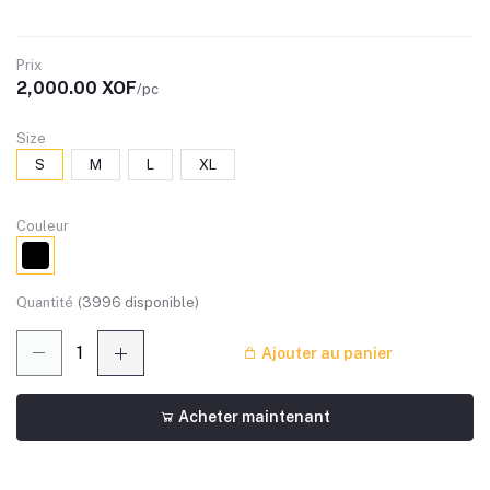
Prix
2,000.00 XOF
/pc
Size
S
M
L
XL
Couleur
Quantité
(
3996
disponible)
Ajouter au panier
Acheter maintenant