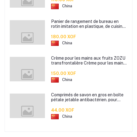
China
Panier de rangement de bureau en
rotin imitation en plastique, de cuisine
boîte de rangement de collation boîte
de rangement de salle de bain
180.00 XOF
China
Crème pour les mains aux fruits ZOZU
transfrontalière Crème pour les mains
d'automne et d'hiver Masque facial
80g
150.00 XOF
China
Comprimés de savon en gros en boîte
pétale jetable antibactérien. pour
étudiants hommes et femmes portent
des mini comprimés de lavage des
44.00 XOF
mains en papier savon
China