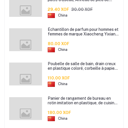
pigeon, Étiquette d’anneaux de pied
pour oiseaux
29.40 XOF
30.00 XOF
China
Échantillon de parfum pour hommes et
femmes de marque Xiaocheng Yixiang
2 ml Parfum de longue durée
80.00 XOF
China
Poubelle de salle de bain, drain creux
en plastique coloré, corbeille à papier
de cuisine de bureau à domicile,
110.00 XOF
China
Panier de rangement de bureau en
rotin imitation en plastique, de cuisine
boîte de rangement de collation boîte
de rangement de salle de bain
180.00 XOF
China