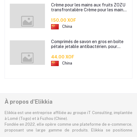
Crème pour les mains aux fruits ZOZU
transfrontalière Crème pour les mains
d'automne et d'hiver Masque facial
80g
150.00 XOF
China
Comprimés de savon en gros en boîte
pétale jetable antibactérien. pour
étudiants hommes et femmes portent
des mini comprimés de lavage des
44.00 XOF
mains en papier savon
China
À propos d'Elikkia
Elikkia est une entreprise affiliée au groupe iT Consulting, implantée
à Lomé (Togo) et à Fuzhou (Chine).
Fondée en 2022, elle opère comme une plateforme de e-commerce,
proposant une large gamme de produits. Elikkia se positionne
comme la toute première plateforme B2B/B2C made in Africa,