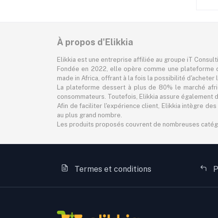
À propos d'Elikkia
Elikkia est une entreprise affiliée au groupe iT Consul
Fondée en 2022, elle opère comme une plateforme d
made in Africa, offrant à la fois la possibilité d'achet
La plateforme dessert à plus de 80% le marché africa
consommateurs. Toutefois, Elikkia assure également des
Afin de faciliter l'expérience client, Elikkia intègre
au plus grand nombre.
Les produits proposés couvrent de nombreuses catégorie
Termes et conditions
P