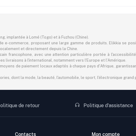
ting, implantée à Lomé (Togo) et à Fuzhou (Chine).
e e-commerce, proposant une large gamme de produits. Elikkia se pos
er localement et directement depuis la Chine.
in francophone, avec une attention particulière portée à l'accessibilité
 livraisons à l'international, notamment vers l'Europe et l'Amérique.
 des moyens de paiement locaux adaptés à chaque pays d'Afrique, garantiss
s, dont la mode, la beauté, l'automobile, le sport, l'électronique grand pu
olitique de retour
Politique d'assistance
Contacts
Mon compte