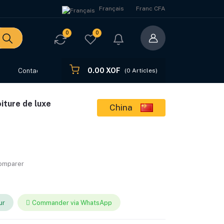
Français
Franc CFA
0
0
0.00 XOF
s
Contact
(
0
Articles)
iture de luxe
China
comparer
ur
Commander via WhatsApp