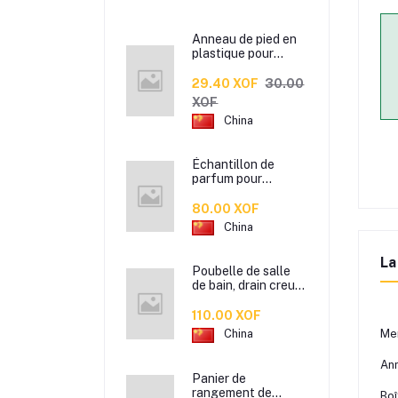
Anneau de pied en
plastique pour
patte d’oiseau,
Anneau de pied de
29.40 XOF
30.00
pigeon, Étiquette
XOF
d’anneaux de pied
China
pour oiseaux
Échantillon de
parfum pour
hommes et femmes
de marque
80.00 XOF
Xiaocheng Yixiang
China
2 ml Parfum de
longue durée
La
Poubelle de salle
de bain, drain creux
en plastique coloré,
corbeille à papier de
110.00 XOF
cuisine de bureau à
Mer
China
domicile,
Ann
Panier de
rangement de
Boî