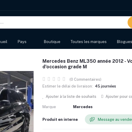
ueil
Pays
Boutique
Toutes les marques
Blogue
Mercedes Benz ML350 année 2012 - Vo
d’occasion grade M
(0 Commentaires)
Estimer le délai de livraison:
45 journées
Ajouter à la liste de souhaits
Ajouter pour 
Marque
Mercedes
Produit en interne
Message au vende