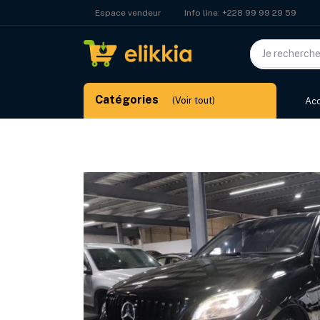
Info line:
+228 99 99 29 59
Espace vendeur
Catégories
(Voir tout)
Acc