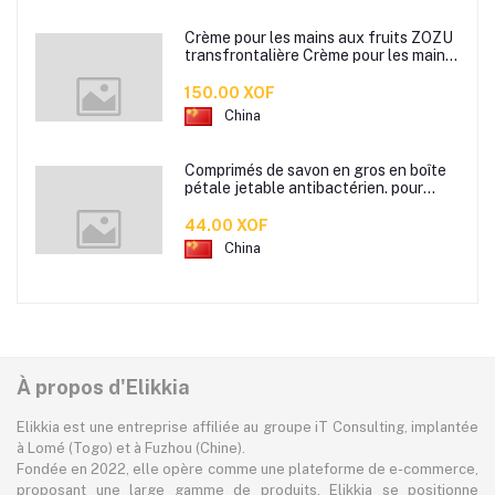
Crème pour les mains aux fruits ZOZU
transfrontalière Crème pour les mains
d'automne et d'hiver Masque facial
80g
150.00 XOF
China
Comprimés de savon en gros en boîte
pétale jetable antibactérien. pour
étudiants hommes et femmes portent
des mini comprimés de lavage des
44.00 XOF
mains en papier savon
China
À propos d'Elikkia
Elikkia est une entreprise affiliée au groupe iT Consulting, implantée
à Lomé (Togo) et à Fuzhou (Chine).
Fondée en 2022, elle opère comme une plateforme de e-commerce,
proposant une large gamme de produits. Elikkia se positionne