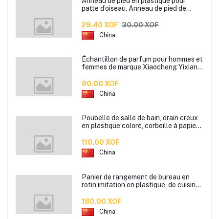
Anneau de pied en plastique pour
patte d’oiseau, Anneau de pied de
pigeon, Étiquette d’anneaux de pied
pour oiseaux
29.40 XOF
30.00 XOF
China
Échantillon de parfum pour hommes et
femmes de marque Xiaocheng Yixiang
2 ml Parfum de longue durée
80.00 XOF
China
Poubelle de salle de bain, drain creux
en plastique coloré, corbeille à papier
de cuisine de bureau à domicile,
110.00 XOF
China
Panier de rangement de bureau en
rotin imitation en plastique, de cuisine
boîte de rangement de collation boîte
de rangement de salle de bain
180.00 XOF
China