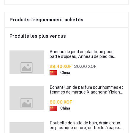
Produits fréquemment achetés
Produits les plus vendus
Anneau de pied en plastique pour
patte d’oiseau, Anneau de pied de
pigeon, Étiquette d’anneaux de pied
pour oiseaux
29.40 XOF
30.00 XOF
China
Échantillon de parfum pour hommes et
femmes de marque Xiaocheng Yixiang
2 ml Parfum de longue durée
80.00 XOF
China
Poubelle de salle de bain, drain creux
en plastique coloré, corbeille à papier
de cuisine de bureau à domicile,