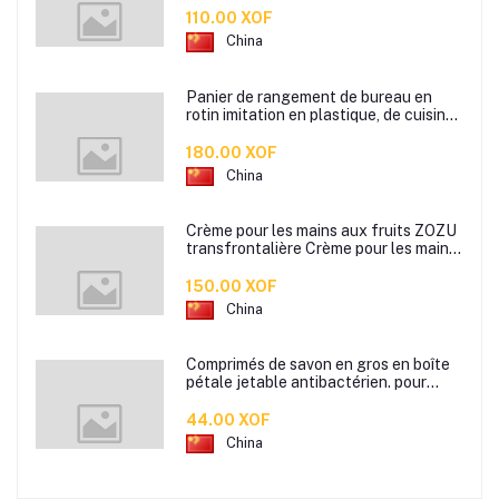
110.00 XOF
China
Panier de rangement de bureau en
rotin imitation en plastique, de cuisine
boîte de rangement de collation boîte
de rangement de salle de bain
180.00 XOF
China
Crème pour les mains aux fruits ZOZU
transfrontalière Crème pour les mains
d'automne et d'hiver Masque facial
80g
150.00 XOF
China
Comprimés de savon en gros en boîte
pétale jetable antibactérien. pour
étudiants hommes et femmes portent
des mini comprimés de lavage des
44.00 XOF
mains en papier savon
China