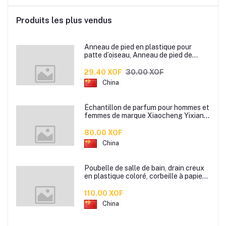
Produits les plus vendus
Anneau de pied en plastique pour
patte d’oiseau, Anneau de pied de
pigeon, Étiquette d’anneaux de pied
pour oiseaux
29.40 XOF
30.00 XOF
China
Échantillon de parfum pour hommes et
femmes de marque Xiaocheng Yixiang
2 ml Parfum de longue durée
80.00 XOF
China
Poubelle de salle de bain, drain creux
en plastique coloré, corbeille à papier
de cuisine de bureau à domicile,
110.00 XOF
China