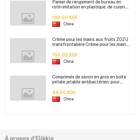
Panier de rangement de bureau en
rotin imitation en plastique, de cuisine
boîte de rangement de collation boîte
de rangement de salle de bain
180.00 XOF
China
Crème pour les mains aux fruits ZOZU
transfrontalière Crème pour les mains
d'automne et d'hiver Masque facial
80g
150.00 XOF
China
Comprimés de savon en gros en boîte
pétale jetable antibactérien. pour
étudiants hommes et femmes portent
des mini comprimés de lavage des
44.00 XOF
mains en papier savon
China
À propos d'Elikkia