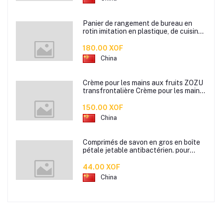
Panier de rangement de bureau en
rotin imitation en plastique, de cuisine
boîte de rangement de collation boîte
de rangement de salle de bain
180.00 XOF
China
Crème pour les mains aux fruits ZOZU
transfrontalière Crème pour les mains
d'automne et d'hiver Masque facial
80g
150.00 XOF
China
Comprimés de savon en gros en boîte
pétale jetable antibactérien. pour
étudiants hommes et femmes portent
des mini comprimés de lavage des
44.00 XOF
mains en papier savon
China