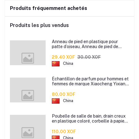
Produits fréquemment achetés
Produits les plus vendus
Anneau de pied en plastique pour
patte d’oiseau, Anneau de pied de
pigeon, Étiquette d’anneaux de pied
pour oiseaux
29.40 XOF
30.00 XOF
China
Échantillon de parfum pour hommes et
femmes de marque Xiaocheng Yixiang
2 ml Parfum de longue durée
80.00 XOF
China
Poubelle de salle de bain, drain creux
en plastique coloré, corbeille à papier
de cuisine de bureau à domicile,
110.00 XOF
China