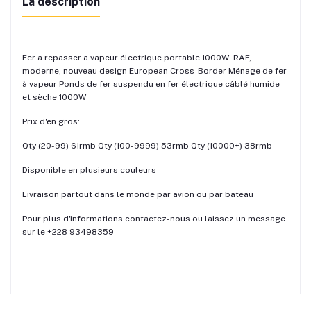
La description
Fer a repasser a vapeur électrique portable 1000W RAF,
moderne, nouveau design European Cross-Border Ménage de fer
à vapeur Ponds de fer suspendu en fer électrique câblé humide
et sèche 1000W
Prix d'en gros:
Qty (20-99) 61rmb Qty (100-9999) 53rmb Qty (10000+) 38rmb
Disponible en plusieurs couleurs
Livraison partout dans le monde par avion ou par bateau
Pour plus d'informations contactez-nous ou laissez un message
sur le +228 93498359