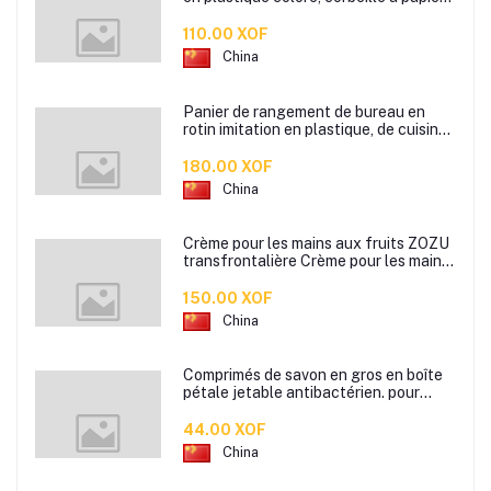
de cuisine de bureau à domicile,
110.00 XOF
China
Panier de rangement de bureau en
rotin imitation en plastique, de cuisine
boîte de rangement de collation boîte
de rangement de salle de bain
180.00 XOF
China
Crème pour les mains aux fruits ZOZU
transfrontalière Crème pour les mains
d'automne et d'hiver Masque facial
80g
150.00 XOF
China
Comprimés de savon en gros en boîte
pétale jetable antibactérien. pour
étudiants hommes et femmes portent
des mini comprimés de lavage des
44.00 XOF
mains en papier savon
China