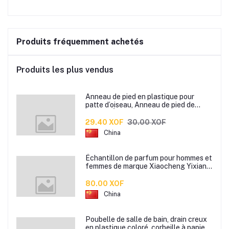
Produits fréquemment achetés
Produits les plus vendus
Anneau de pied en plastique pour
patte d’oiseau, Anneau de pied de
pigeon, Étiquette d’anneaux de pied
pour oiseaux
29.40 XOF
30.00 XOF
China
Échantillon de parfum pour hommes et
femmes de marque Xiaocheng Yixiang
2 ml Parfum de longue durée
80.00 XOF
China
Poubelle de salle de bain, drain creux
en plastique coloré, corbeille à papier