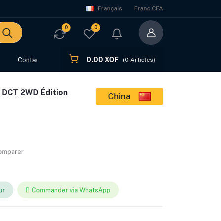
Français
Franc CFA
0
0
0.00 XOF
s
Contact
(
0
Articles)
T DCT 2WD Édition
China
comparer
ur
Commander via WhatsApp