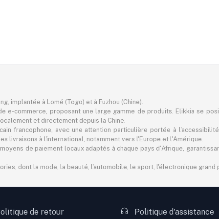
ting, implantée à Lomé (Togo) et à Fuzhou (Chine).
e e-commerce, proposant une large gamme de produits. Elikkia se pos
er localement et directement depuis la Chine.
in francophone, avec une attention particulière portée à l'accessibilité
 livraisons à l'international, notamment vers l'Europe et l'Amérique.
 des moyens de paiement locaux adaptés à chaque pays d'Afrique, garantiss
s, dont la mode, la beauté, l'automobile, le sport, l'électronique grand pu
olitique de retour
Politique d'assistance