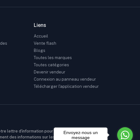
Liens
Accueil
ndes
Vente flash
Blogs
Toutes les marques
Toutes catégories
Devenir vendeur
Connexion au panneau vendeur
Télécharger l'application vendeur
tre lettre d'information pour
Envoyez-nous un
ment des informations sur les
message