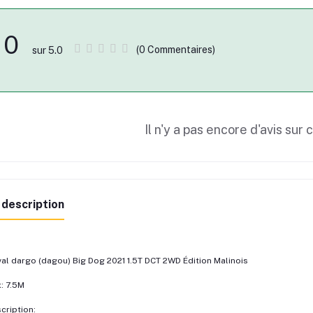
0
(0 Commentaires)
sur 5.0
Il n'y a pas encore d'avis sur 
 description
al dargo (dagou) Big Dog 2021 1.5T DCT 2WD Édition Malinois
x: 7.5M
cription: