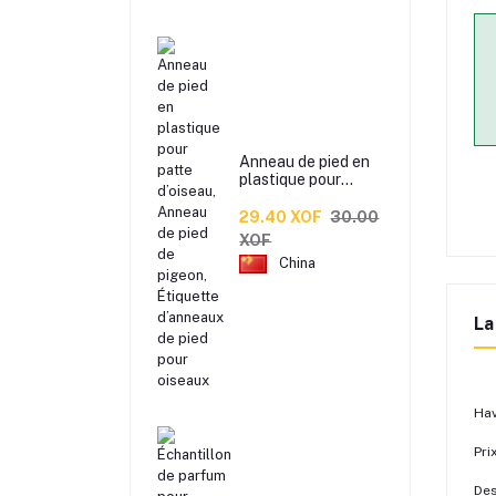
Anneau de pied en
plastique pour
patte d’oiseau,
Anneau de pied de
29.40 XOF
30.00
pigeon, Étiquette
XOF
d’anneaux de pied
China
pour oiseaux
La
Hav
Pri
Des