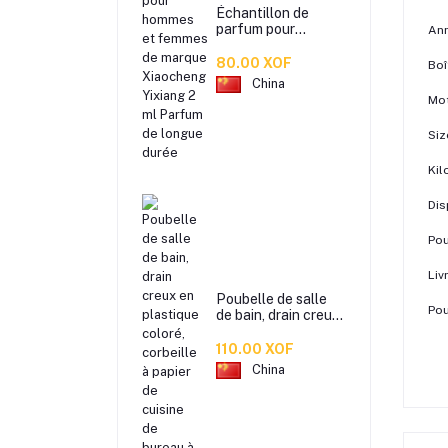
Échantillon de
parfum pour
Ann
hommes et femmes
de marque
80.00 XOF
Boî
Xiaocheng Yixiang
China
2 ml Parfum de
Mot
longue durée
Siz
Ki
Dis
Pou
Liv
Poubelle de salle
Pou
de bain, drain creux
en plastique coloré,
corbeille à papier de
110.00 XOF
cuisine de bureau à
China
domicile,