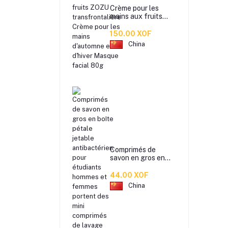
Crème pour les
mains aux fruits
ZOZU
transfrontalière
150.00 XOF
Crème pour les
China
mains d'automne et
d'hiver Masque
facial 80g
Comprimés de
savon en gros en
boîte pétale jetable
antibactérien. pour
44.00 XOF
étudiants hommes
China
et femmes portent
des mini comprimés
de lavage des mains
en papier savon