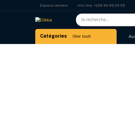
Info line:
+228 99 99 29 59
Espace vendeur
Catégories
(Voir tout)
Acc