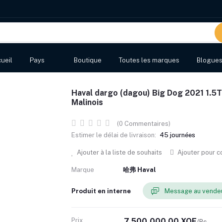
ueil
Pays
Boutique
Toutes les marques
Blogue
Haval dargo (dagou) Big Dog 2021 1.5
Malinois
(0 Commentaires)
Estimer le délai de livraison:
45 journées
Ajouter à la liste de souhaits
Ajouter pour 
Marque
哈弗 Haval
Produit en interne
Message au vende
Prix
7,500,000.00 XOF
/Pc