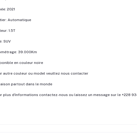
ée: 2021
tier: Automatique
eur: 1.5T
e: SUV
lométrage: 39.000Km
ponible en couleur noire
r autre couleur ou model veuillez nous contacter
raison partout dans le monde
r plus d'informations contactez-nous ou laissez un message sur le +228 