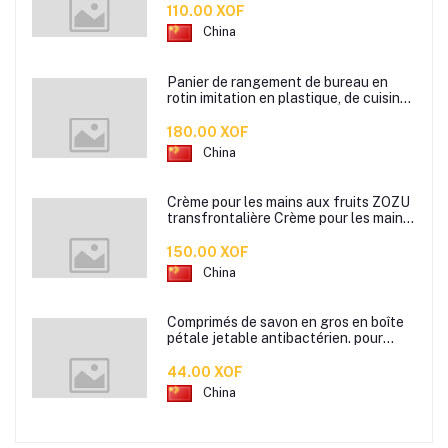
110.00 XOF
China
Panier de rangement de bureau en
rotin imitation en plastique, de cuisine
boîte de rangement de collation boîte
de rangement de salle de bain
180.00 XOF
China
Crème pour les mains aux fruits ZOZU
transfrontalière Crème pour les mains
d'automne et d'hiver Masque facial
80g
150.00 XOF
China
Comprimés de savon en gros en boîte
pétale jetable antibactérien. pour
étudiants hommes et femmes portent
des mini comprimés de lavage des
44.00 XOF
mains en papier savon
China