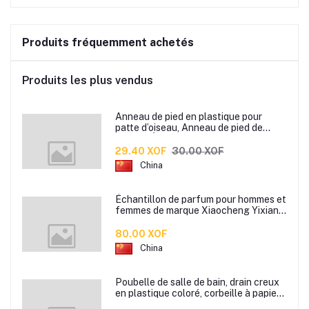
Produits fréquemment achetés
Produits les plus vendus
Anneau de pied en plastique pour
patte d’oiseau, Anneau de pied de
pigeon, Étiquette d’anneaux de pied
pour oiseaux
29.40 XOF
30.00 XOF
China
Échantillon de parfum pour hommes et
femmes de marque Xiaocheng Yixiang
2 ml Parfum de longue durée
80.00 XOF
China
Poubelle de salle de bain, drain creux
en plastique coloré, corbeille à papier
de cuisine de bureau à domicile,