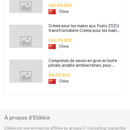
boîte de rangement de collation boîte
de rangement de salle de bain
180.00 XOF
China
Crème pour les mains aux fruits ZOZU
transfrontalière Crème pour les mains
d'automne et d'hiver Masque facial
80g
150.00 XOF
China
Comprimés de savon en gros en boîte
pétale jetable antibactérien. pour
étudiants hommes et femmes portent
des mini comprimés de lavage des
44.00 XOF
mains en papier savon
China
À propos d'Elikkia
Elikkia est une entreprise affiliée au groupe iT Consulting, implantée