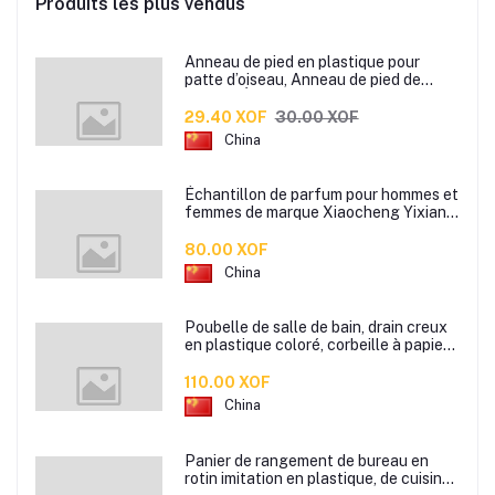
Produits les plus vendus
Anneau de pied en plastique pour
patte d’oiseau, Anneau de pied de
pigeon, Étiquette d’anneaux de pied
pour oiseaux
29.40 XOF
30.00 XOF
China
Échantillon de parfum pour hommes et
femmes de marque Xiaocheng Yixiang
2 ml Parfum de longue durée
80.00 XOF
China
Poubelle de salle de bain, drain creux
en plastique coloré, corbeille à papier
de cuisine de bureau à domicile,
110.00 XOF
China
Panier de rangement de bureau en
rotin imitation en plastique, de cuisine