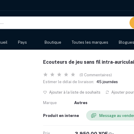
ueil
Pays
Boutique
Toutes les marques
Blogue
Ecouteurs de jeu sans fil intra-auricu
(0 Commentaires)
Estimer le délai de livraison:
45 journées
Ajouter à la liste de souhaits
Ajouter pou
Marque
Autres
Produit en interne
Message au vende
Prix
3,950.00 XOF