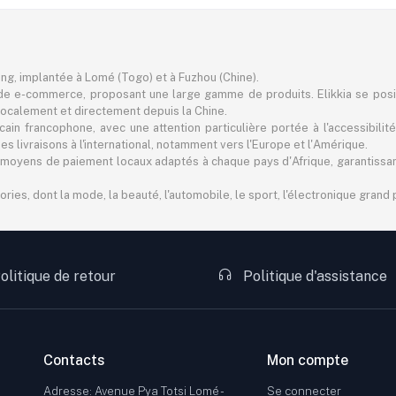
ting, implantée à Lomé (Togo) et à Fuzhou (Chine).
e e-commerce, proposant une large gamme de produits. Elikkia se pos
er localement et directement depuis la Chine.
in francophone, avec une attention particulière portée à l'accessibilité
 livraisons à l'international, notamment vers l'Europe et l'Amérique.
 des moyens de paiement locaux adaptés à chaque pays d'Afrique, garantiss
s, dont la mode, la beauté, l'automobile, le sport, l'électronique grand pu
olitique de retour
Politique d'assistance
Contacts
Mon compte
Adresse: Avenue Pya Totsi Lomé -
Se connecter