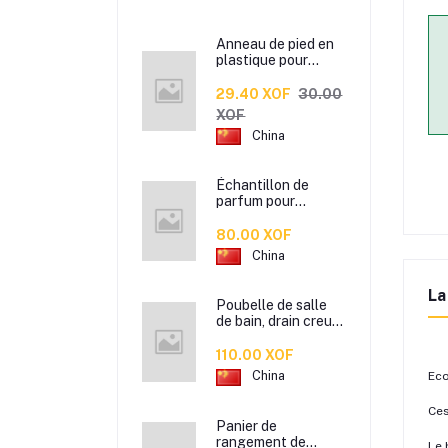
Anneau de pied en
plastique pour
patte d’oiseau,
Anneau de pied de
29.40 XOF
30.00
pigeon, Étiquette
XOF
d’anneaux de pied
China
pour oiseaux
Échantillon de
parfum pour
hommes et femmes
de marque
80.00 XOF
Xiaocheng Yixiang
China
2 ml Parfum de
longue durée
La
Poubelle de salle
de bain, drain creux
en plastique coloré,
corbeille à papier de
110.00 XOF
cuisine de bureau à
China
Eco
domicile,
Ces
Panier de
rangement de
Le 