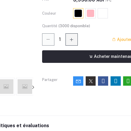
/Pc
Couleur
Quantité
(
3000
disponible)
Ajouter
Acheter maintena
Partager
itiques et évaluations