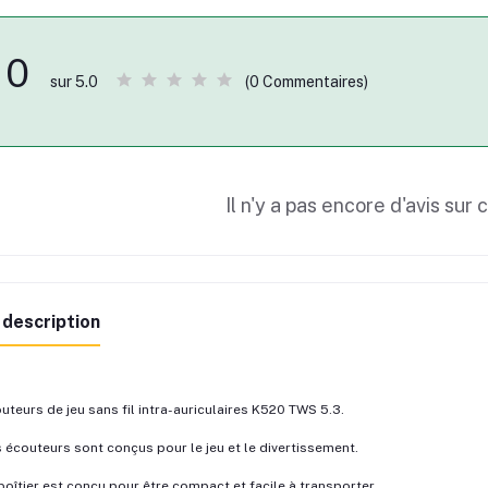
0
(0 Commentaires)
sur 5.0
Il n'y a pas encore d'avis sur 
 description
uteurs de jeu sans fil intra-auriculaires K520 TWS 5.3.
 écouteurs sont conçus pour le jeu et le divertissement.
boîtier est conçu pour être compact et facile à transporter.