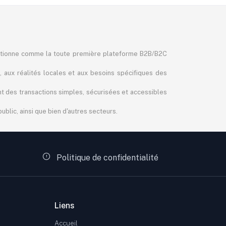
itionne comme la toute première plateforme B2B/B2C
, aux réalités locales et aux besoins spécifiques des
ant des transactions simples, sécurisées et accessibles
blic, ainsi que bien d'autres secteurs.
Politique de confidentialité
Liens
Accueil