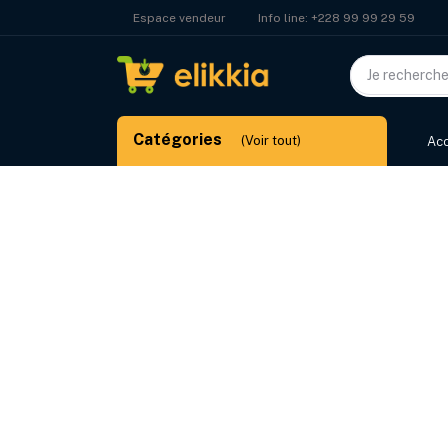
Info line:
+228 99 99 29 59
Espace vendeur
Catégories
(Voir tout)
Acc