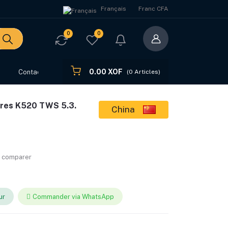
Français
Franc CFA
0
0
0.00 XOF
s
Contact
(
0
Articles)
laires K520 TWS 5.3.
China
r comparer
ur
Commander via WhatsApp