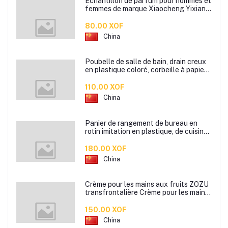
Échantillon de parfum pour hommes et
femmes de marque Xiaocheng Yixiang
2 ml Parfum de longue durée
80.00 XOF
China
Poubelle de salle de bain, drain creux
en plastique coloré, corbeille à papier
de cuisine de bureau à domicile,
110.00 XOF
China
Panier de rangement de bureau en
rotin imitation en plastique, de cuisine
boîte de rangement de collation boîte
de rangement de salle de bain
180.00 XOF
China
Crème pour les mains aux fruits ZOZU
transfrontalière Crème pour les mains
d'automne et d'hiver Masque facial
80g
150.00 XOF
China