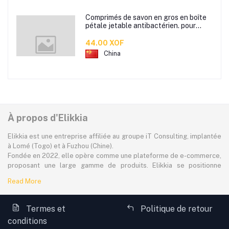
Comprimés de savon en gros en boîte
pétale jetable antibactérien. pour
étudiants hommes et femmes portent
des mini comprimés de lavage des
44.00 XOF
mains en papier savon
China
À propos d'Elikkia
Elikkia est une entreprise affiliée au groupe iT Consulting, implantée
à Lomé (Togo) et à Fuzhou (Chine).
Fondée en 2022, elle opère comme une plateforme de e-commerce,
proposant une large gamme de produits. Elikkia se positionne
comme la toute première plateforme B2B/B2C made in Africa,
Read More
offrant à la fois la possibilité d'acheter localement et directement
depuis la Chine.
La plateforme dessert à plus de 80% le marché africain
Termes et
Politique de retour
francophone, avec une attention particulière portée à l'accessibilité,
conditions
aux réalités locales et aux besoins spécifiques des consommateurs.