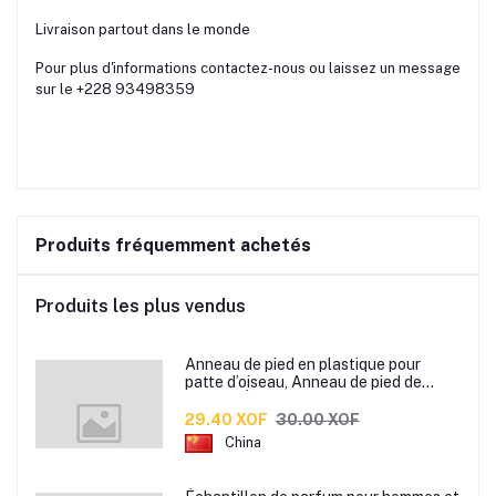
Livraison partout dans le monde
Pour plus d'informations contactez-nous ou laissez un message
sur le ‪+228 93498359
Produits fréquemment achetés
Produits les plus vendus
Anneau de pied en plastique pour
patte d’oiseau, Anneau de pied de
pigeon, Étiquette d’anneaux de pied
pour oiseaux
29.40 XOF
30.00 XOF
China