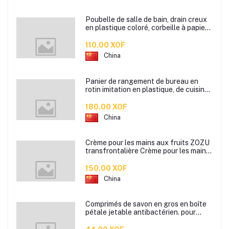
Poubelle de salle de bain, drain creux
en plastique coloré, corbeille à papier
de cuisine de bureau à domicile,
110.00 XOF
China
Panier de rangement de bureau en
rotin imitation en plastique, de cuisine
boîte de rangement de collation boîte
de rangement de salle de bain
180.00 XOF
China
Crème pour les mains aux fruits ZOZU
transfrontalière Crème pour les mains
d'automne et d'hiver Masque facial
80g
150.00 XOF
China
Comprimés de savon en gros en boîte
pétale jetable antibactérien. pour
étudiants hommes et femmes portent
des mini comprimés de lavage des