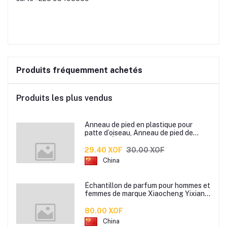
Produits fréquemment achetés
Produits les plus vendus
Anneau de pied en plastique pour
patte d’oiseau, Anneau de pied de
pigeon, Étiquette d’anneaux de pied
pour oiseaux
29.40 XOF
30.00 XOF
China
Échantillon de parfum pour hommes et
femmes de marque Xiaocheng Yixiang
2 ml Parfum de longue durée
80.00 XOF
China