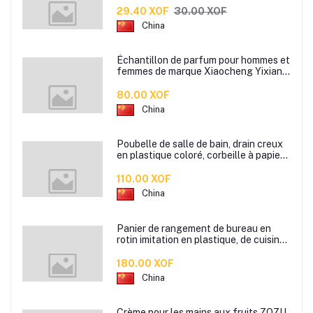
pour oiseaux
29.40 XOF
30.00 XOF
China
Échantillon de parfum pour hommes et
femmes de marque Xiaocheng Yixiang
2 ml Parfum de longue durée
80.00 XOF
China
Poubelle de salle de bain, drain creux
en plastique coloré, corbeille à papier
de cuisine de bureau à domicile,
110.00 XOF
China
Panier de rangement de bureau en
rotin imitation en plastique, de cuisine
boîte de rangement de collation boîte
de rangement de salle de bain
180.00 XOF
China
Crème pour les mains aux fruits ZOZU