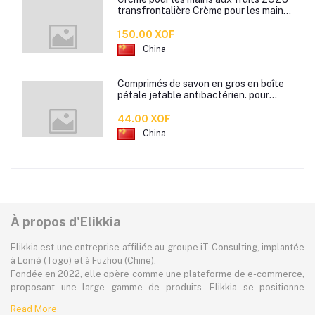
transfrontalière Crème pour les mains
d'automne et d'hiver Masque facial
80g
150.00 XOF
China
Comprimés de savon en gros en boîte
pétale jetable antibactérien. pour
étudiants hommes et femmes portent
des mini comprimés de lavage des
44.00 XOF
mains en papier savon
China
À propos d'Elikkia
Elikkia est une entreprise affiliée au groupe iT Consulting, implantée
à Lomé (Togo) et à Fuzhou (Chine).
Fondée en 2022, elle opère comme une plateforme de e-commerce,
proposant une large gamme de produits. Elikkia se positionne
comme la toute première plateforme B2B/B2C made in Africa,
Read More
offrant à la fois la possibilité d'acheter localement et directement