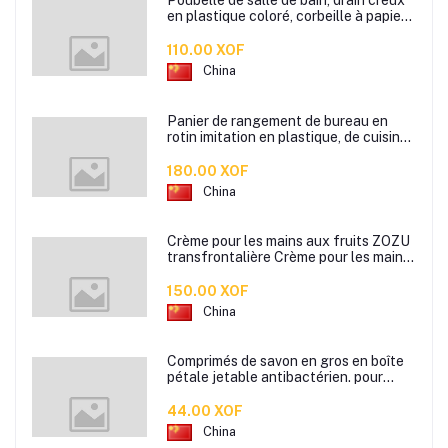
Poubelle de salle de bain, drain creux
en plastique coloré, corbeille à papier
de cuisine de bureau à domicile,
110.00 XOF
China
Panier de rangement de bureau en
rotin imitation en plastique, de cuisine
boîte de rangement de collation boîte
de rangement de salle de bain
180.00 XOF
China
Crème pour les mains aux fruits ZOZU
transfrontalière Crème pour les mains
d'automne et d'hiver Masque facial
80g
150.00 XOF
China
Comprimés de savon en gros en boîte
pétale jetable antibactérien. pour
étudiants hommes et femmes portent
des mini comprimés de lavage des
44.00 XOF
mains en papier savon
China