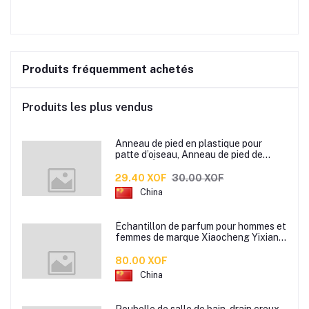
Produits fréquemment achetés
Produits les plus vendus
Anneau de pied en plastique pour
patte d’oiseau, Anneau de pied de
pigeon, Étiquette d’anneaux de pied
pour oiseaux
29.40 XOF
30.00 XOF
China
Échantillon de parfum pour hommes et
femmes de marque Xiaocheng Yixiang
2 ml Parfum de longue durée
80.00 XOF
China