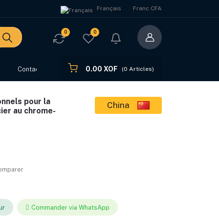
Français
Franc CFA
0
0
0.00 XOF
s
Contact
(
0
Articles)
nnels pour la
China
cier au chrome-
comparer
ur
Commander via WhatsApp