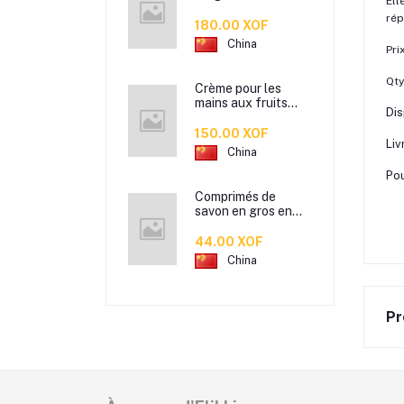
Ell
bureau en rotin
rép
imitation en
180.00 XOF
plastique, de
China
Pri
cuisine boîte de
rangement de
collation boîte de
Qty
Crème pour les
rangement de salle
mains aux fruits
de bain
Dis
ZOZU
transfrontalière
150.00 XOF
Liv
Crème pour les
China
mains d'automne et
d'hiver Masque
Pou
facial 80g
Comprimés de
savon en gros en
boîte pétale jetable
antibactérien. pour
44.00 XOF
étudiants hommes
China
et femmes portent
des mini comprimés
de lavage des mains
en papier savon
Pr