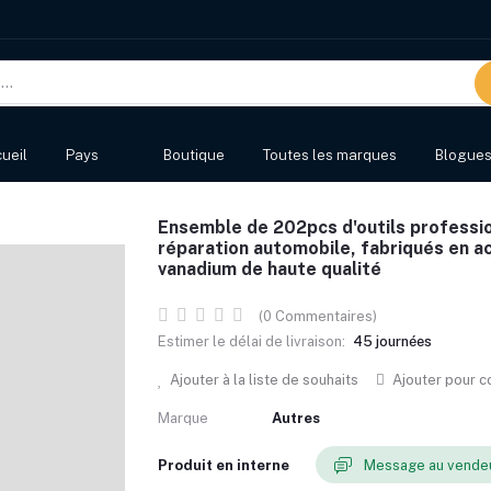
ueil
Pays
Boutique
Toutes les marques
Blogue
Ensemble de 202pcs d'outils professio
réparation automobile, fabriqués en a
vanadium de haute qualité
(0 Commentaires)
Estimer le délai de livraison:
45 journées
Ajouter à la liste de souhaits
Ajouter pour 
Marque
Autres
Produit en interne
Message au vende