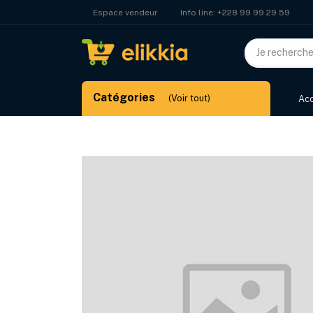
Info line:
+228 99 99 29 59
Espace vendeur
Catégories
(Voir tout)
Acc