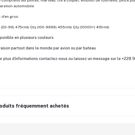
e comprend les pinces, marteau, clé à cliquet, embout de tournevis, pince pu
aration automobile
x d'en gros:
 (20-99) 475rmb Qty (100-9999) 455rmb Qty (10000+) 415rmb
ponible en plusieurs couleurs
raison partout dans le monde par avion ou par bateau
r plus d'informations contactez-nous ou laissez un message sur le +22
oduits fréquemment achetés