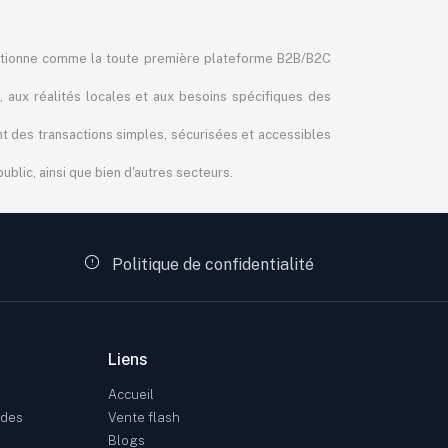
itionne comme la toute première plateforme B2B/B2C
, aux réalités locales et aux besoins spécifiques des
ant des transactions simples, sécurisées et accessibles
blic, ainsi que bien d'autres secteurs.
Politique de confidentialité
Liens
Accueil
ndes
Vente flash
Blogs