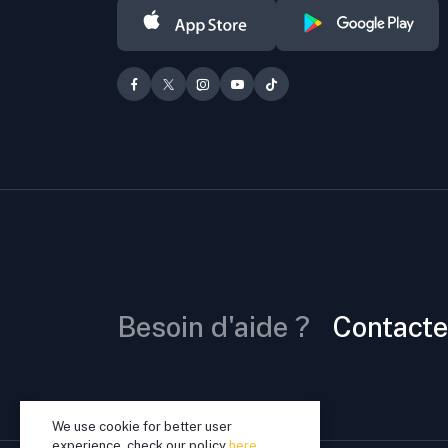
Besoin d'aide ?
Contacte
We use cookie for better user
experience, check our policy
here