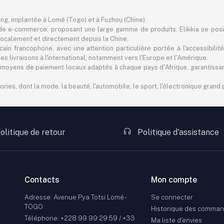
ting, implantée à Lomé (Togo) et à Fuzhou (Chine).
e e-commerce, proposant une large gamme de produits. Elikkia se pos
er localement et directement depuis la Chine.
in francophone, avec une attention particulière portée à l'accessibilité
 livraisons à l'international, notamment vers l'Europe et l'Amérique.
 des moyens de paiement locaux adaptés à chaque pays d'Afrique, garantiss
s, dont la mode, la beauté, l'automobile, le sport, l'électronique grand pu
olitique de retour
Politique d'assistance
Contacts
Mon compte
Adresse: Avenue Pya Totsi Lomé -
Se connecter
TOGO
Historique des comma
Téléphone: +228 99 99 29 59 / +33
Ma liste d'envies