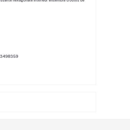
issante hexagonale intérieur ensemble d'outils de
8 93498359