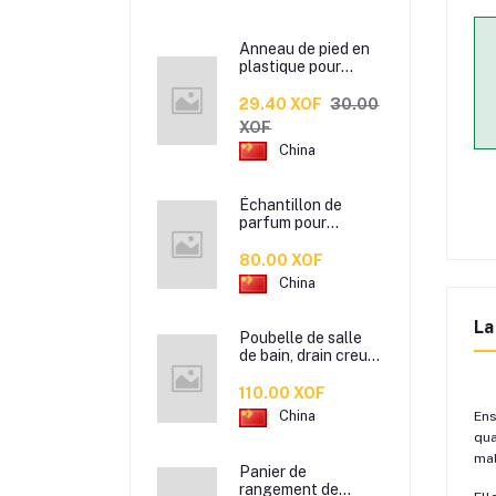
Anneau de pied en
plastique pour
patte d’oiseau,
Anneau de pied de
29.40 XOF
30.00
pigeon, Étiquette
XOF
d’anneaux de pied
China
pour oiseaux
Échantillon de
parfum pour
hommes et femmes
de marque
80.00 XOF
Xiaocheng Yixiang
China
2 ml Parfum de
longue durée
La
Poubelle de salle
de bain, drain creux
en plastique coloré,
corbeille à papier de
110.00 XOF
cuisine de bureau à
China
Ens
domicile,
qua
mal
Panier de
rangement de