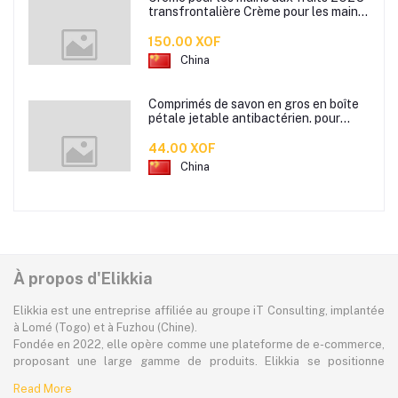
transfrontalière Crème pour les mains
d'automne et d'hiver Masque facial
80g
150.00 XOF
China
Comprimés de savon en gros en boîte
pétale jetable antibactérien. pour
étudiants hommes et femmes portent
des mini comprimés de lavage des
44.00 XOF
mains en papier savon
China
À propos d'Elikkia
Elikkia est une entreprise affiliée au groupe iT Consulting, implantée
à Lomé (Togo) et à Fuzhou (Chine).
Fondée en 2022, elle opère comme une plateforme de e-commerce,
proposant une large gamme de produits. Elikkia se positionne
comme la toute première plateforme B2B/B2C made in Africa,
Read More
offrant à la fois la possibilité d'acheter localement et directement