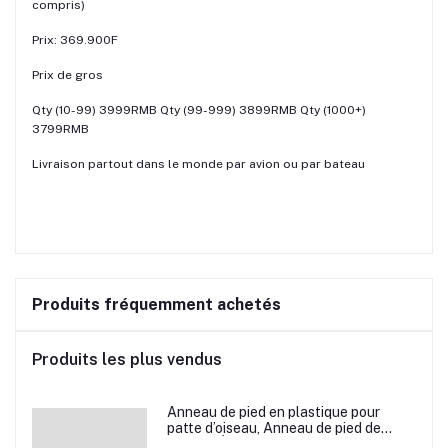
compris)
Prix: 369.900F
Prix de gros
Qty (10-99) 3999RMB Qty (99-999) 3899RMB Qty (1000+)
3799RMB
Livraison partout dans le monde par avion ou par bateau
Produits fréquemment achetés
Produits les plus vendus
Anneau de pied en plastique pour
patte d’oiseau, Anneau de pied de
pigeon, Étiquette d’anneaux de pied