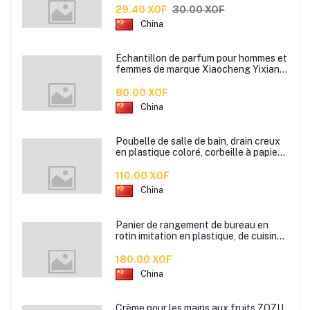
pour oiseaux
29.40 XOF
30.00 XOF
China
Échantillon de parfum pour hommes et
femmes de marque Xiaocheng Yixiang
2 ml Parfum de longue durée
80.00 XOF
China
Poubelle de salle de bain, drain creux
en plastique coloré, corbeille à papier
de cuisine de bureau à domicile,
110.00 XOF
China
Panier de rangement de bureau en
rotin imitation en plastique, de cuisine
boîte de rangement de collation boîte
de rangement de salle de bain
180.00 XOF
China
Crème pour les mains aux fruits ZOZU