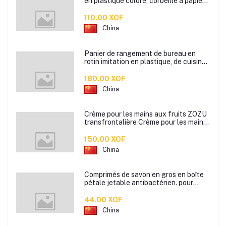
en plastique coloré, corbeille à papier
de cuisine de bureau à domicile,
110.00 XOF
China
Panier de rangement de bureau en
rotin imitation en plastique, de cuisine
boîte de rangement de collation boîte
de rangement de salle de bain
180.00 XOF
China
Crème pour les mains aux fruits ZOZU
transfrontalière Crème pour les mains
d'automne et d'hiver Masque facial
80g
150.00 XOF
China
Comprimés de savon en gros en boîte
pétale jetable antibactérien. pour
étudiants hommes et femmes portent
des mini comprimés de lavage des
44.00 XOF
mains en papier savon
China