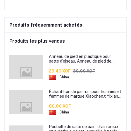
Produits fréquemment achetés
Produits les plus vendus
Anneau de pied en plastique pour
patte d’oiseau, Anneau de pied de
pigeon, Étiquette d’anneaux de pied
pour oiseaux
29.40 XOF
30.00 XOF
China
Échantillon de parfum pour hommes et
femmes de marque Xiaocheng Yixiang
2 ml Parfum de longue durée
80.00 XOF
China
Poubelle de salle de bain, drain creux