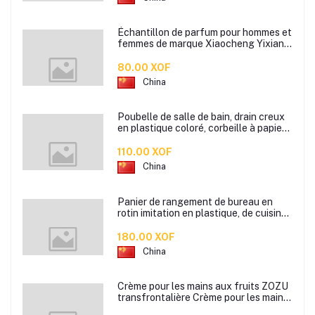
Échantillon de parfum pour hommes et
femmes de marque Xiaocheng Yixiang
2 ml Parfum de longue durée
80.00 XOF
China
Poubelle de salle de bain, drain creux
en plastique coloré, corbeille à papier
de cuisine de bureau à domicile,
110.00 XOF
China
Panier de rangement de bureau en
rotin imitation en plastique, de cuisine
boîte de rangement de collation boîte
de rangement de salle de bain
180.00 XOF
China
Crème pour les mains aux fruits ZOZU
transfrontalière Crème pour les mains
d'automne et d'hiver Masque facial