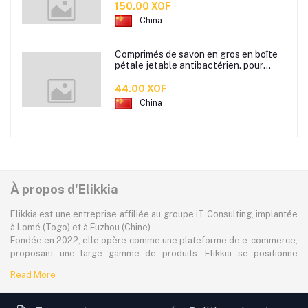
80g
150.00 XOF
China
Comprimés de savon en gros en boîte
pétale jetable antibactérien. pour
étudiants hommes et femmes portent
des mini comprimés de lavage des
44.00 XOF
mains en papier savon
China
À propos d'Elikkia
Elikkia est une entreprise affiliée au groupe iT Consulting, implantée
à Lomé (Togo) et à Fuzhou (Chine).
Fondée en 2022, elle opère comme une plateforme de e-commerce,
proposant une large gamme de produits. Elikkia se positionne
comme la toute première plateforme B2B/B2C made in Africa,
Read More
offrant à la fois la possibilité d'acheter localement et directement
depuis la Chine.
La plateforme dessert à plus de 80% le marché africain