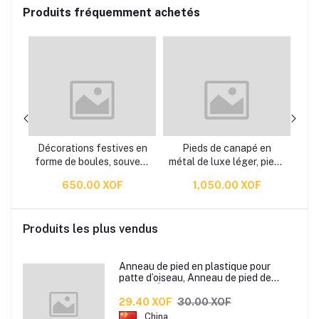
Produits fréquemment achetés
Décorations festives en
Pieds de canapé en
e
forme de boules, souvent
métal de luxe léger, pieds
av
appelées "boules de
de support de meuble TV,
650.00 XOF
1,050.00 XOF
ine
fleurs en papier" ou
de meuble à chaussures,
on
"pompons en papier". Ces
pieds de table basse,
ur
décorations sont
pieds de meuble de salle
Produits les plus vendus
lle
généralement utilisées
de bain
pour créer une ambiance
festive et sont popul
Anneau de pied en plastique pour
patte d’oiseau, Anneau de pied de
pigeon, Étiquette d’anneaux de pied
pour oiseaux
29.40 XOF
30.00 XOF
China