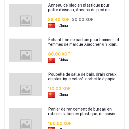
Anneau de pied en plastique pour
patte d’oiseau, Anneau de pied de
pigeon, Étiquette d’anneaux de pied
pour oiseaux
29.40 XOF
30.00 XOF
China
Échantillon de parfum pour hommes et
femmes de marque Xiaocheng Yixiang
2 ml Parfum de longue durée
80.00 XOF
China
Poubelle de salle de bain, drain creux
en plastique coloré, corbeille à papier
de cuisine de bureau à domicile,
110.00 XOF
China
Panier de rangement de bureau en
rotin imitation en plastique, de cuisine
boîte de rangement de collation boîte
de rangement de salle de bain
180.00 XOF