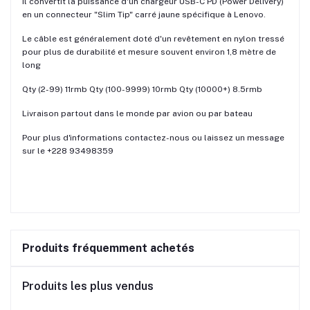
Il convertit la puissance d'un chargeur USB-C PD (Power Delivery)
en un connecteur "Slim Tip" carré jaune spécifique à Lenovo.
Le câble est généralement doté d'un revêtement en nylon tressé
pour plus de durabilité et mesure souvent environ 1,8 mètre de
long
Qty (2-99) 11rmb Qty (100-9999) 10rmb Qty (10000+) 8.5rmb
Livraison partout dans le monde par avion ou par bateau
Pour plus d'informations contactez-nous ou laissez un message
sur le +228 93498359
Produits fréquemment achetés
Produits les plus vendus