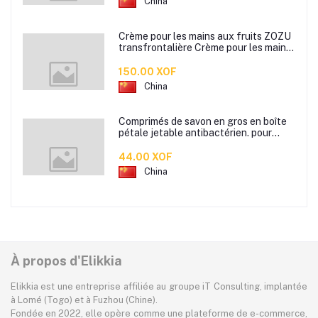
China
Crème pour les mains aux fruits ZOZU
transfrontalière Crème pour les mains
d'automne et d'hiver Masque facial
80g
150.00 XOF
China
Comprimés de savon en gros en boîte
pétale jetable antibactérien. pour
étudiants hommes et femmes portent
des mini comprimés de lavage des
44.00 XOF
mains en papier savon
China
À propos d'Elikkia
Elikkia est une entreprise affiliée au groupe iT Consulting, implantée
à Lomé (Togo) et à Fuzhou (Chine).
Fondée en 2022, elle opère comme une plateforme de e-commerce,