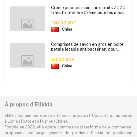
Crème pour les mains aux fruits ZOZU
transfrontalière Crème pour les mains
d'automne et d'hiver Masque facial
80g
150.00 XOF
China
Comprimés de savon en gros en boîte
pétale jetable antibactérien. pour
étudiants hommes et femmes portent
des mini comprimés de lavage des
44.00 XOF
mains en papier savon
China
À propos d'Elikkia
Elikkia est une entreprise affiliée au groupe iT Consulting, implantée
à Lomé (Togo) et à Fuzhou (Chine).
Fondée en 2022, elle opère comme une plateforme de e-commerce,
proposant une large gamme de produits. Elikkia se positionne