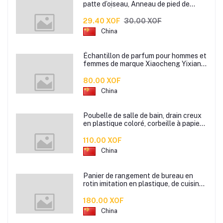
patte d’oiseau, Anneau de pied de
pigeon, Étiquette d’anneaux de pied
pour oiseaux
29.40 XOF
30.00 XOF
China
Échantillon de parfum pour hommes et
femmes de marque Xiaocheng Yixiang
2 ml Parfum de longue durée
80.00 XOF
China
Poubelle de salle de bain, drain creux
en plastique coloré, corbeille à papier
de cuisine de bureau à domicile,
110.00 XOF
China
Panier de rangement de bureau en
rotin imitation en plastique, de cuisine
boîte de rangement de collation boîte
de rangement de salle de bain
180.00 XOF
China