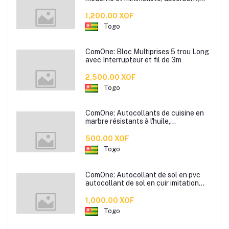
antidérapant, pour salle de bain,
toilettes, chambre à coucher, porte
1,200.00 XOF
d'entrée
Togo
ComOne: Bloc Multiprises 5 trou Long
avec Interrupteur et fil de 3m
2,500.00 XOF
Togo
ComOne: Autocollants de cuisine en
marbre résistants à l'huile,
autocollants muraux pour carreaux
résistants aux hautes températures,
500.00 XOF
hotte de cuisine, poêle, auto-adhésifs
Togo
imperméables et résistants
ComOne: Autocollant de sol en pvc
autocollant de sol en cuir imitation
grain de bois chambre sol en ciment
posé directement colle de sol sans
1,000.00 XOF
formaldéhyde - disponible en plusieurs
Togo
couleurs