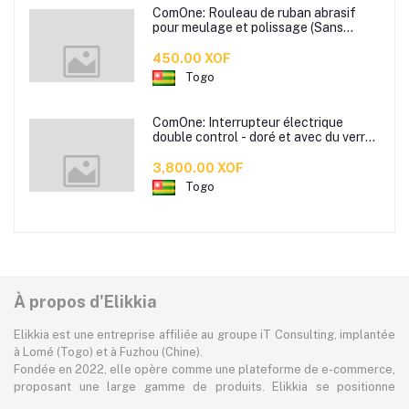
ComOne: Rouleau de ruban abrasif
pour meulage et polissage (Sans
paper)
450.00 XOF
Togo
ComOne: Interrupteur électrique
double control - doré et avec du verre
trempé - Deux Interrupteurs control
double
3,800.00 XOF
Togo
À propos d'Elikkia
Elikkia est une entreprise affiliée au groupe iT Consulting, implantée
à Lomé (Togo) et à Fuzhou (Chine).
Fondée en 2022, elle opère comme une plateforme de e-commerce,
proposant une large gamme de produits. Elikkia se positionne
comme la toute première plateforme B2B/B2C made in Africa,