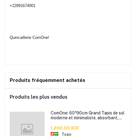
+22891674001
Quincaillerie ComOne!
Produits fréquemment achetés
Produits les plus vendus
ComOne: 60*90cm Grand Tapis de sol
moderne et minimaliste, absorbant,
antidérapant, pour salle de bain,
toilettes, chambre à coucher, porte
1,200.00 XOF
d'entrée
Togo