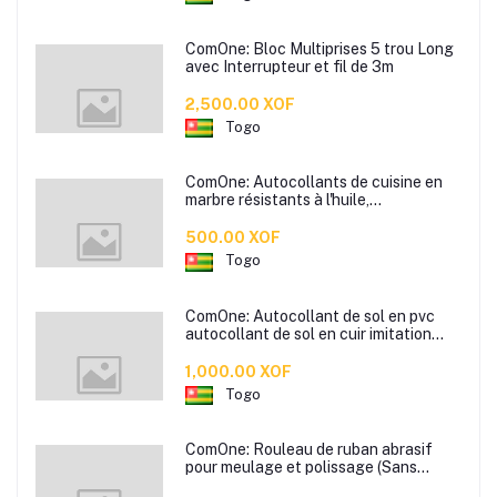
ComOne: Bloc Multiprises 5 trou Long
avec Interrupteur et fil de 3m
2,500.00 XOF
Togo
ComOne: Autocollants de cuisine en
marbre résistants à l'huile,
autocollants muraux pour carreaux
résistants aux hautes températures,
500.00 XOF
hotte de cuisine, poêle, auto-adhésifs
Togo
imperméables et résistants
ComOne: Autocollant de sol en pvc
autocollant de sol en cuir imitation
grain de bois chambre sol en ciment
posé directement colle de sol sans
1,000.00 XOF
formaldéhyde - disponible en plusieurs
Togo
couleurs
ComOne: Rouleau de ruban abrasif
pour meulage et polissage (Sans
paper)