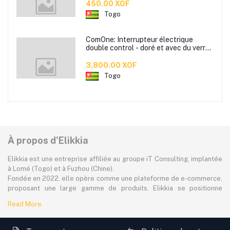
450.00 XOF
Togo
ComOne: Interrupteur électrique
double control - doré et avec du verre
trempé - Deux Interrupteurs control
double
3,800.00 XOF
Togo
À propos d'Elikkia
Elikkia est une entreprise affiliée au groupe iT Consulting, implantée
à Lomé (Togo) et à Fuzhou (Chine).
Fondée en 2022, elle opère comme une plateforme de e-commerce,
proposant une large gamme de produits. Elikkia se positionne
comme la toute première plateforme B2B/B2C made in Africa,
Read More
offrant à la fois la possibilité d'acheter localement et directement
depuis la Chine.
La plateforme dessert à plus de 80% le marché africain