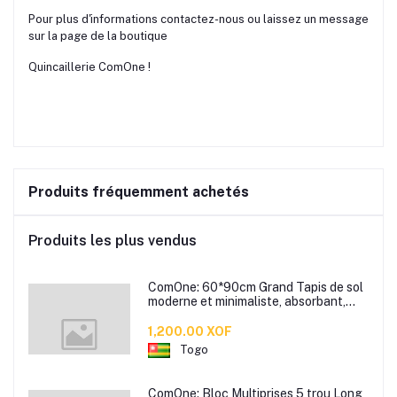
Pour plus d'informations contactez-nous ou laissez un message
sur la page de la boutique
Quincaillerie ComOne !
Produits fréquemment achetés
Produits les plus vendus
ComOne: 60*90cm Grand Tapis de sol
moderne et minimaliste, absorbant,
antidérapant, pour salle de bain,
toilettes, chambre à coucher, porte
1,200.00 XOF
d'entrée
Togo
ComOne: Bloc Multiprises 5 trou Long