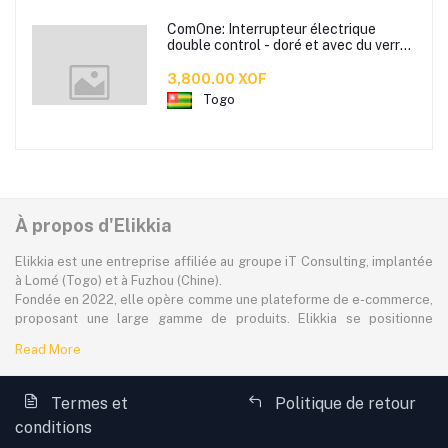
ComOne: Interrupteur électrique
double control - doré et avec du verre
trempé - Deux Interrupteurs control
double
3,800.00 XOF
Togo
À propos d'Elikkia
Elikkia est une entreprise affiliée au groupe iT Consulting, implantée
à Lomé (Togo) et à Fuzhou (Chine).
Fondée en 2022, elle opère comme une plateforme de e-commerce,
proposant une large gamme de produits. Elikkia se positionne
comme la toute première plateforme B2B/B2C made in Africa,
Read More
offrant à la fois la possibilité d'acheter localement et directement
depuis la Chine.
La plateforme dessert à plus de 80% le marché africain
Termes et
Politique de retour
francophone, avec une attention particulière portée à l'accessibilité,
conditions
aux réalités locales et aux besoins spécifiques des consommateurs.