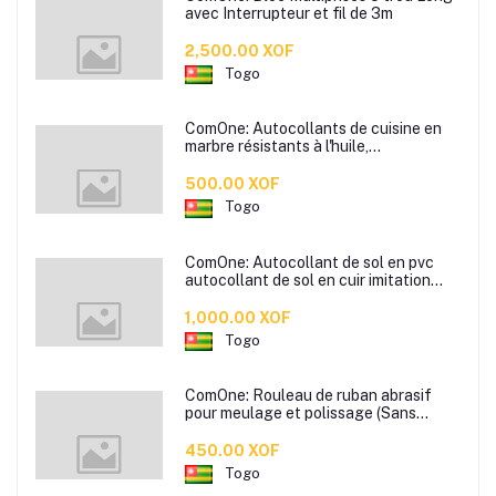
avec Interrupteur et fil de 3m
2,500.00 XOF
Togo
ComOne: Autocollants de cuisine en
marbre résistants à l'huile,
autocollants muraux pour carreaux
résistants aux hautes températures,
500.00 XOF
hotte de cuisine, poêle, auto-adhésifs
Togo
imperméables et résistants
ComOne: Autocollant de sol en pvc
autocollant de sol en cuir imitation
grain de bois chambre sol en ciment
posé directement colle de sol sans
1,000.00 XOF
formaldéhyde - disponible en plusieurs
Togo
couleurs
ComOne: Rouleau de ruban abrasif
pour meulage et polissage (Sans
paper)
450.00 XOF
Togo