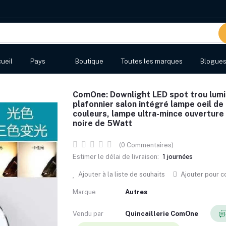
ueil
Pays
Boutique
Toutes les marques
Blogue
ComOne: Downlight LED spot trou lum
plafonnier salon intégré lampe oeil de 
couleurs, lampe ultra-mince ouverture 
noire de 5Watt
(0 Commentaires)
Estimer le délai de livraison:
1 journées
Ajouter à la liste de souhaits
Ajouter pour 
Marque
Autres
Vendu par
Quincaillerie ComOne