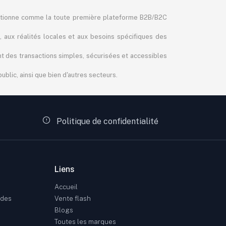
itionne comme la toute première plateforme B2B/B2C
, aux réalités locales et aux besoins spécifiques des
ant des transactions simples, sécurisées et accessibles
blic, ainsi que bien d'autres secteurs.
Politique de confidentialité
Liens
Accueil
ndes
Vente flash
Blogs
Toutes les marques