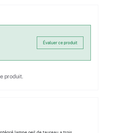
Évaluer ce produit
ce produit.
tégré lampe oeil de taureau a trois