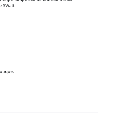
de 5Watt
utique.