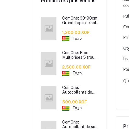
Produits les plus vendus
co
Pu
ComOne: 60*90cm
Grand Tapis de sol
Cou
moderne et
minimaliste,
1,200.00 XOF
absorbant,
Pri
Togo
antidérapant, pour
salle de bain,
Qty
toilettes, chambre à
ComOne: Bloc
coucher, porte
Multiprises 5 trou
Liv
d'entrée
Long avec
Interrupteur et fil
2,500.00 XOF
Po
de 3m
Togo
Qu
ComOne:
Autocollants de
cuisine en marbre
résistants à l'huile,
500.00 XOF
autocollants
Togo
muraux pour
carreaux résistants
aux hautes
ComOne:
températures, hotte
Pr
Autocollant de sol
de cuisine, poêle,