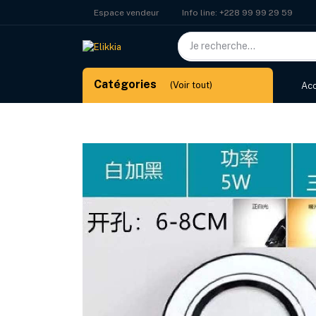
Info line:
+228 99 99 29 59
Espace vendeur
Catégories
(Voir tout)
Acc