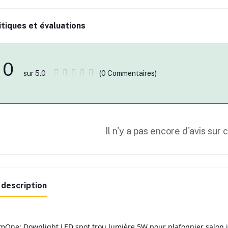
itiques et évaluations
0
(0 Commentaires)
sur 5.0
Il n'y a pas encore d'avis sur 
 description
mOne: Downlight LED spot trou lumière 5W pour plafonnier salon in