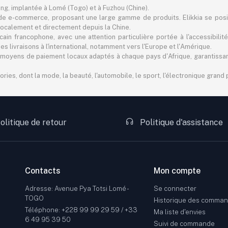
ting, implantée à Lomé (Togo) et à Fuzhou (Chine).
e e-commerce, proposant une large gamme de produits. Elikkia se pos
er localement et directement depuis la Chine.
in francophone, avec une attention particulière portée à l'accessibilité
 livraisons à l'international, notamment vers l'Europe et l'Amérique.
 des moyens de paiement locaux adaptés à chaque pays d'Afrique, garantiss
s, dont la mode, la beauté, l'automobile, le sport, l'électronique grand pu
olitique de retour
Politique d'assistance
Contacts
Mon compte
Adresse: Avenue Pya Totsi Lomé -
Se connecter
TOGO
Historique des comma
Téléphone: +228 99 99 29 59 / +33
Ma liste d'envies
6 49 95 39 50
Suivi de commande