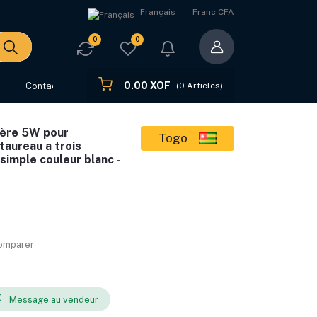
Français
Franc CFA
0
0
0.00 XOF
s
Contact
(
0
Articles)
ière 5W pour
Togo
taureau a trois
simple couleur blanc -
comparer
Message au vendeur