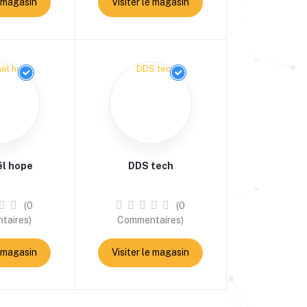
e magasin
Visiter le magasin
ël hope
DDS tech
(0
(0
taires)
Commentaires)
e magasin
Visiter le magasin