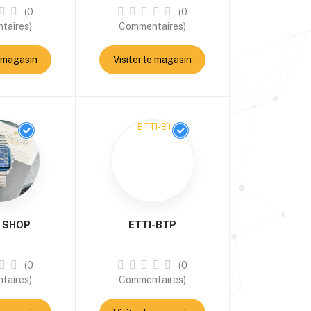
(0
(0
taires)
Commentaires)
e magasin
Visiter le magasin
a SHOP
ETTI-BTP
(0
(0
taires)
Commentaires)