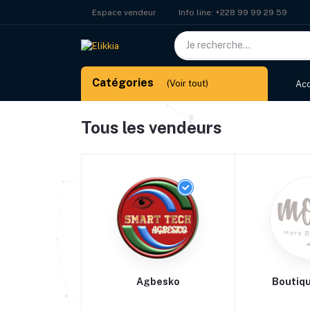
Info line:
+228 99 99 29 59
Espace vendeur
Catégories
(Voir tout)
Acc
Tous les vendeurs
Agbesko
Boutiq