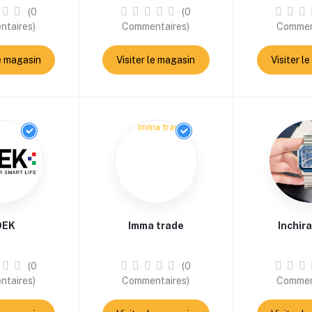
(0
(0
taires)
Commentaires)
Commen
le magasin
Visiter le magasin
Visiter l
DEK
Imma trade
Inchir
(0
(0
taires)
Commentaires)
Commen