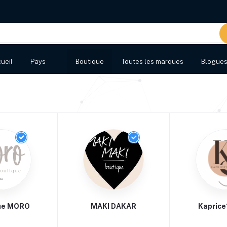
ueil
Pays
Boutique
Toutes les marques
Blogue
ue MORO
MAKI DAKAR
Kaprice