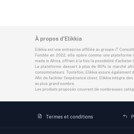
À propos d'Elikkia
Elikkia est une entreprise affiliée au groupe iT Consul
Fondée en 2022, elle opère comme une plateforme d
made in Africa, offrant à la fois la possibilité d'achet
La plateforme dessert à plus de 80% le marché africa
consommateurs. Toutefois, Elikkia assure également des
Afin de faciliter l'expérience client, Elikkia intègre
au plus grand nombre.
Les produits proposés couvrent de nombreuses catégorie
Termes et conditions
P