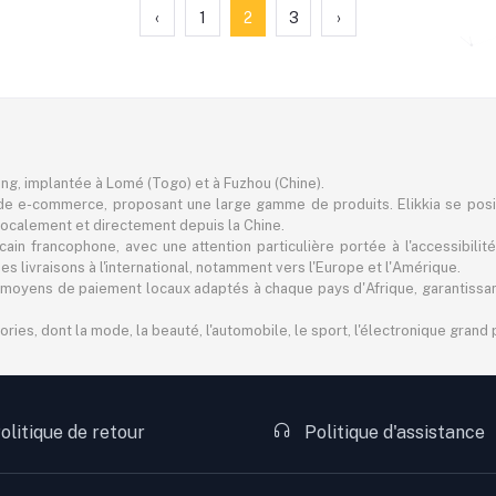
‹
1
2
3
›
ting, implantée à Lomé (Togo) et à Fuzhou (Chine).
e e-commerce, proposant une large gamme de produits. Elikkia se pos
er localement et directement depuis la Chine.
in francophone, avec une attention particulière portée à l'accessibilité
 livraisons à l'international, notamment vers l'Europe et l'Amérique.
 des moyens de paiement locaux adaptés à chaque pays d'Afrique, garantiss
s, dont la mode, la beauté, l'automobile, le sport, l'électronique grand pu
olitique de retour
Politique d'assistance