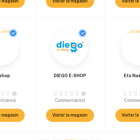
le magasin
Visiter le magasin
Visiter l
 shop
DIEGO E-SHOP
Ets Na
(0
(0
taires)
Commentaires)
Commen
le magasin
Visiter le magasin
Visiter l