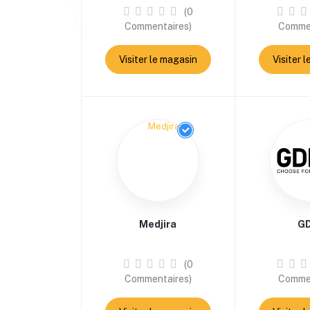
(0
Commentaires)
Commen
Visiter le magasin
Visiter 
Medjira
G
(0
Commentaires)
Commen