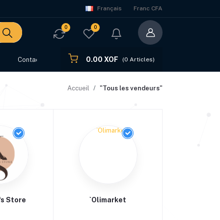
Français
Franc CFA
0
0
0.00 XOF
s
Contact
(
0
Articles)
Accueil
"Tous les vendeurs"
‘s Store
`Olimarket