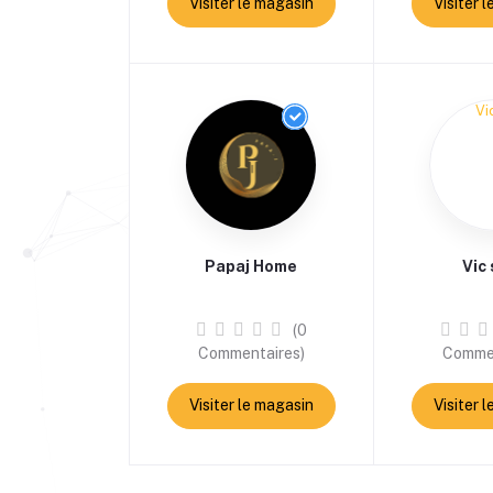
Visiter le magasin
Visiter 
Papaj Home
Vic
(0
Commentaires)
Commen
Visiter le magasin
Visiter 