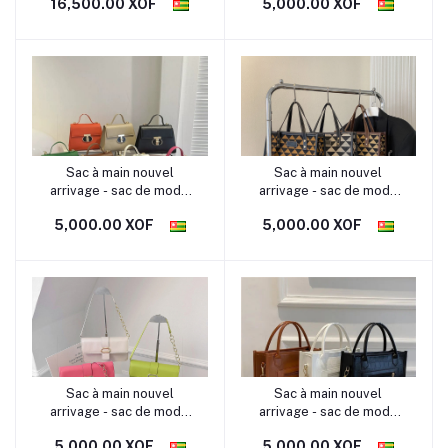
16,500.00 XOF
5,000.00 XOF
modèle TG02 sac de
qualité portable
Sac à main nouvel
Sac à main nouvel
arrivage - sac de mode
arrivage - sac de mode
féminine tendance
féminine tendance
5,000.00 XOF
5,000.00 XOF
modèle TG03 sac de
modèle TG04 sac de
qualité portable
qualité portable
Sac à main nouvel
Sac à main nouvel
arrivage - sac de mode
arrivage - sac de mode
féminine tendance
féminine tendance
5,000.00 XOF
5,000.00 XOF
modèle TG05 sac de
modèle TG06 sac de