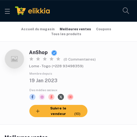
Accueil du magasin
Meilleures ventes
Coupons
Tous les produits
AnShop
(0 Commentaires)
Lome - Togo (+228 93498359)
Membre depuis
19 Jan 2023
Des médias sociaux
Suivre le
vendeur
(10)