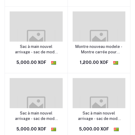
qualité portable
qualité portable
Sac à main nouvel
Montre nouveau modele -
arrivage - sac de mode
Montre carrée pour
féminine tendance
femme modèle étudiant
5,000.00 XOF
1,200.00 XOF
modèle TG14 sac de
en silicone - Montre de
qualité portable
tendance pour jeunes
Sac à main nouvel
Sac à main nouvel
arrivage - sac de mode
arrivage - sac de mode
féminine tendance
féminine tendance
5,000.00 XOF
5,000.00 XOF
modèle TG15 sac de
modèle TG16 sac de
qualité portable
qualité portable