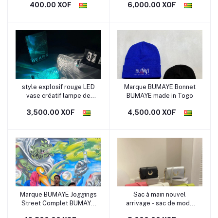
400.00 XOF
6,000.00 XOF
rebond fermeture silicone
soucoupe volante drain
de sol plastique
style explosif rouge LED
Marque BUMAYE Bonnet
vase créatif lampe de
BUMAYE made in Togo
table en cristal
3,500.00 XOF
4,500.00 XOF
décoration
Marque BUMAYE Joggings
Sac à main nouvel
Street Complet BUMAYE
arrivage - sac de mode
made in Togo
féminine tendance