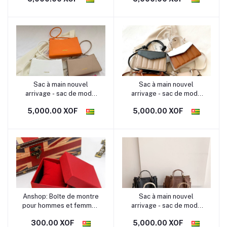
qualité portable
qualité portable
Sac à main nouvel
Sac à main nouvel
arrivage - sac de mode
arrivage - sac de mode
féminine tendance
féminine tendance
5,000.00 XOF
5,000.00 XOF
modèle TG07 sac de
modèle TG08 sac de
qualité portable
qualité portable
Anshop: Boîte de montre
Sac à main nouvel
pour hommes et femmes
arrivage - sac de mode
en papier carton carré de
féminine tendance
300.00 XOF
5,000.00 XOF
luxe - Boîte d'emballage
modèle TG10 sac de