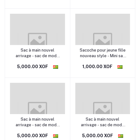
de montre pour cadeau
qualité portable
Sac à main nouvel
Sacoche pour jeune fille
arrivage - sac de mode
nouveau style - Mini sac
féminine tendance
étudiant - Petit sac à
5,000.00 XOF
1,000.00 XOF
modèle TG11 sac de
bandoulière
qualité portable
Sac à main nouvel
Sac à main nouvel
arrivage - sac de mode
arrivage - sac de mode
féminine tendance
féminine tendance
5,000.00 XOF
5,000.00 XOF
modèle TG12 sac de
modèle TG13 sac de