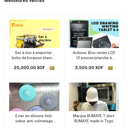
Meilleures ventes
Sac à dos à emporter ;
Ardoise, Bloc-notes LCD
boîte de livraison étanche
12 pouces/planche à
pour incubateur épaissi ;
dessin pour enfants,
25,000.00 XOF
3,500.00 XOF
sac de support
tablette d'écriture
personnalisé
Evier en silicone Anti-
Marque BUMAYE T-shirt
odeur anti-colmatage
BUMAYE made in Togo
maison cuisine presse