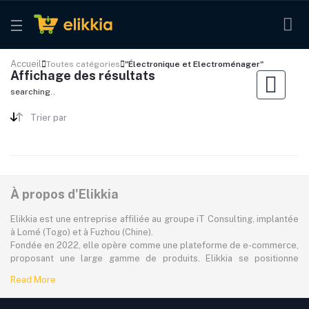
Accueil
Toutes catégories
"Électronique et Electroménager"
Affichage des résultats
searching..
Trier par
À propos d'Elikkia
Elikkia est une entreprise affiliée au groupe iT Consulting, implantée
à Lomé (Togo) et à Fuzhou (Chine).
Fondée en 2022, elle opère comme une plateforme de e-commerce,
proposant une large gamme de produits. Elikkia se positionne
comme la toute première plateforme B2B/B2C made in Africa,
Read More
offrant à la fois la possibilité d'acheter localement et directement
depuis la Chine.