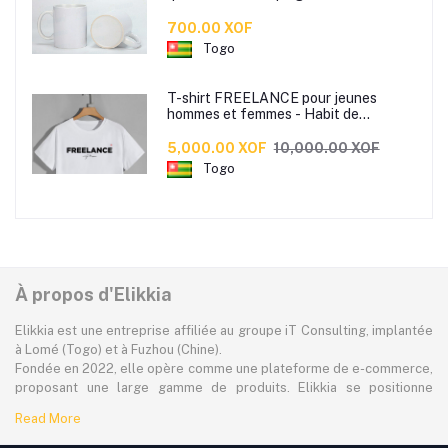
bon maintient dans la main pour boire
votre café ou the.
700.00 XOF
Togo
T-shirt FREELANCE pour jeunes
hommes et femmes - Habit de
tendance made by Jules Beco
disponible en 3 couleurs
5,000.00 XOF
10,000.00 XOF
Togo
À propos d'Elikkia
Elikkia est une entreprise affiliée au groupe iT Consulting, implantée
à Lomé (Togo) et à Fuzhou (Chine).
Fondée en 2022, elle opère comme une plateforme de e-commerce,
proposant une large gamme de produits. Elikkia se positionne
comme la toute première plateforme B2B/B2C made in Africa,
Read More
offrant à la fois la possibilité d'acheter localement et directement
depuis la Chine.