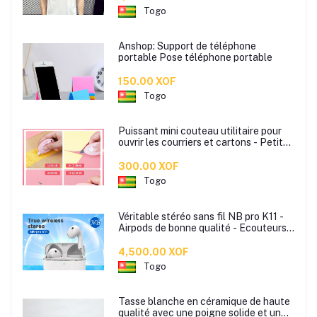
Togo
Anshop: Support de téléphone
portable Pose téléphone portable
150.00 XOF
Togo
Puissant mini couteau utilitaire pour
ouvrir les courriers et cartons - Petite
lame portable prêt à l'emploi - Mini
lame portable disponible en plusieurs
300.00 XOF
couleurs
Togo
Véritable stéréo sans fil NB pro K11 -
Airpods de bonne qualité - Ecouteurs
sans fil
4,500.00 XOF
Togo
Tasse blanche en céramique de haute
qualité avec une poigne solide et un