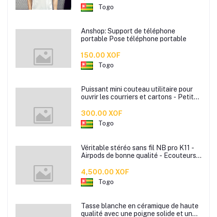
Togo
Anshop: Support de téléphone
portable Pose téléphone portable
150.00 XOF
Togo
Puissant mini couteau utilitaire pour
ouvrir les courriers et cartons - Petite
lame portable prêt à l'emploi - Mini
lame portable disponible en plusieurs
300.00 XOF
couleurs
Togo
Véritable stéréo sans fil NB pro K11 -
Airpods de bonne qualité - Ecouteurs
sans fil
4,500.00 XOF
Togo
Tasse blanche en céramique de haute
qualité avec une poigne solide et un