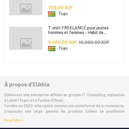
bon maintient dans la main pour boire
votre café ou the.
700.00 XOF
Togo
T-shirt FREELANCE pour jeunes
hommes et femmes - Habit de
tendance made by Jules Beco
disponible en 3 couleurs
5,000.00 XOF
10,000.00 XOF
Togo
À propos d'Elikkia
Elikkia est une entreprise affiliée au groupe iT Consulting, implantée
à Lomé (Togo) et à Fuzhou (Chine).
Fondée en 2022, elle opère comme une plateforme de e-commerce,
proposant une large gamme de produits. Elikkia se positionne
comme la toute première plateforme B2B/B2C made in Africa,
Read More
offrant à la fois la possibilité d'acheter localement et directement
depuis la Chine.