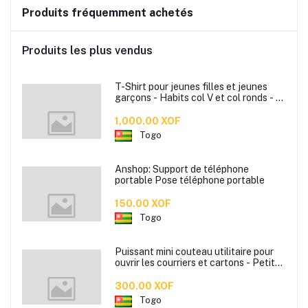
Produits fréquemment achetés
Produits les plus vendus
T-Shirt pour jeunes filles et jeunes
garçons - Habits col V et col ronds - T-
Shirt slim bonne qualité
1,000.00 XOF
Togo
Anshop: Support de téléphone
portable Pose téléphone portable
150.00 XOF
Togo
Puissant mini couteau utilitaire pour
ouvrir les courriers et cartons - Petite
lame portable prêt à l'emploi - Mini
lame portable disponible en plusieurs
300.00 XOF
couleurs
Togo