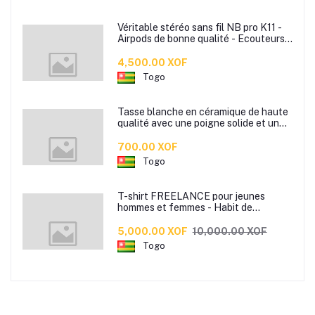
Véritable stéréo sans fil NB pro K11 -
Airpods de bonne qualité - Ecouteurs
sans fil
4,500.00 XOF
Togo
Tasse blanche en céramique de haute
qualité avec une poigne solide et un
bon maintient dans la main pour boire
votre café ou the.
700.00 XOF
Togo
T-shirt FREELANCE pour jeunes
hommes et femmes - Habit de
tendance made by Jules Beco
disponible en 3 couleurs
5,000.00 XOF
10,000.00 XOF
Togo