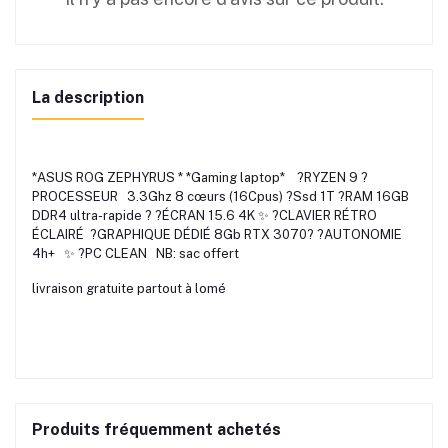
La description
*ASUS ROG ZEPHYRUS * *Gaming laptop* ?RYZEN 9 ?
PROCESSEUR 3.3Ghz 8 cœurs (16Cpus) ?Ssd 1T ?RAM 16GB
DDR4 ultra-rapide ? ?ÉCRAN 15.6 4K ✨ ?CLAVIER RÉTRO
ÉCLAIRÉ ?GRAPHIQUE DÉDIÉ 8Gb RTX 3070? ?AUTONOMIE
4h+ ✨ ?PC CLEAN NB: sac offert
livraison gratuite partout à lomé
Produits fréquemment achetés