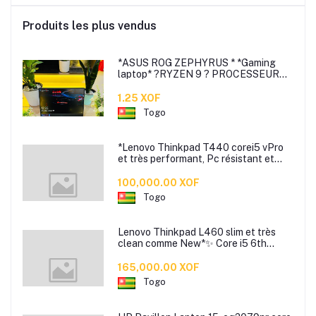
Produits les plus vendus
*ASUS ROG ZEPHYRUS * *Gaming
laptop* ?RYZEN 9 ? PROCESSEUR
3.3Ghz 8 cœurs (16Cpus) ?Ssd 1T ?
RAM 16GB DDR4 ultra-rapide ?
1.25 XOF
Togo
*Lenovo Thinkpad T440 corei5 vPro
et très performant, Pc résistant et
bien rapide*
100,000.00 XOF
Togo
Lenovo Thinkpad L460 slim et très
clean comme New*✨ Core i5 6th
génération
165,000.00 XOF
Togo