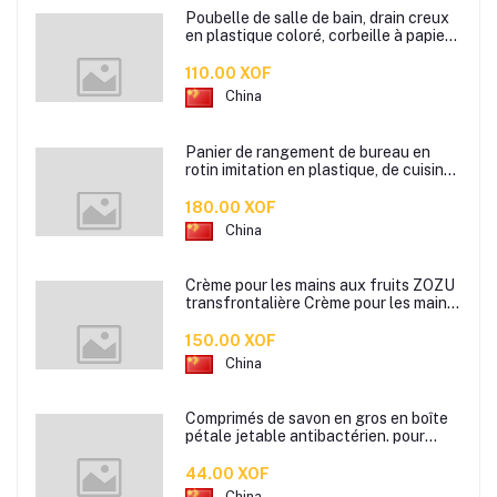
Poubelle de salle de bain, drain creux
en plastique coloré, corbeille à papier
de cuisine de bureau à domicile,
110.00 XOF
China
Panier de rangement de bureau en
rotin imitation en plastique, de cuisine
boîte de rangement de collation boîte
de rangement de salle de bain
180.00 XOF
China
Crème pour les mains aux fruits ZOZU
transfrontalière Crème pour les mains
d'automne et d'hiver Masque facial
80g
150.00 XOF
China
Comprimés de savon en gros en boîte
pétale jetable antibactérien. pour
étudiants hommes et femmes portent
des mini comprimés de lavage des
44.00 XOF
mains en papier savon
China