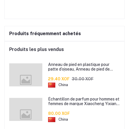
Produits fréquemment achetés
Produits les plus vendus
Anneau de pied en plastique pour
patte d’oiseau, Anneau de pied de
pigeon, Étiquette d’anneaux de pied
pour oiseaux
29.40 XOF
30.00 XOF
China
Échantillon de parfum pour hommes et
femmes de marque Xiaocheng Yixiang
2 ml Parfum de longue durée
80.00 XOF
China